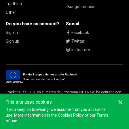
Triathlon
Budget request
Other
Do you have an account?
Social
Sign in
Facebook
Sign up
Twitter
Instagram
Fondo Europeo de desarrollo Regional
"Una manera de hacer Europa"
UNIÓN EUROPEA
Track the life S.L.U. en el marco del Programa ICEX Next, ha contado con
el apoyo de ICEX y con la cofinanciación del fondo europeo FEDER.
This site uses cookies.
La finalidad de este apoyo es contribuir al desarrollo internacional de la
If you keep on browsing, we assume that you accept its
empresa y de su entorno
use. More information in the
Cookies Policy of our Terms
of use