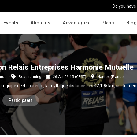
Do you have
Events
About us
Advantages
Plans
Blog
n Relais Entreprises Harmonie Mutuelle
urse
Road running
26 Apr 09:15 (CEST)
Nantes (France)
r équipe de 4 coureurs, la mythique distance des 42,195 km, sur le mêm
Participants