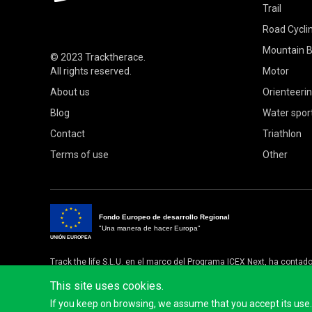
Trail
Road Cycli
Mountain B
© 2023
Tracktherace
.
All rights reserved.
Motor
About us
Orienteeri
Blog
Water spor
Contact
Triathlon
Terms of use
Other
Fondo Europeo de desarrollo Regional
"Una manera de hacer Europa"
UNIÓN EUROPEA
Track the life S.L.U. en el marco del Programa ICEX Next, ha contad
La finalidad de este apoyo es contribuir al desarrollo internacional
This site uses cookies.
If you keep on browsing, we assume that you accept its use