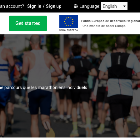
 an account?
Sign in
Sign up
Language
Fondo Europeo de desarrollo Regional
Get started
"Una manera de hacer Europa"
UNIÓN EUROPEA
e parcours que les marathoniens individuels.