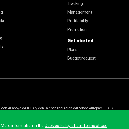
Tracking
ng
Management
ike
Profitability
Promotion
ng
Get started
ts
Plans
Budget request
o con el apoyo de ICEX y con la cofinanciación del fondo europeo FEDER.
 de la empresa y de su entorno
. More information in the
Cookies Policy of our Terms of use