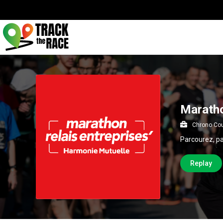
Maratho
Chrono Co
Parcourez, pa
Replay