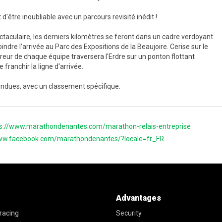
d'être inoubliable avec un parcours revisité inédit !
ctaculaire, les derniers kilomètres se feront dans un cadre verdoyant
indre l’arrivée au Parc des Expositions de la Beaujoire. Cerise sur le
ureur de chaque équipe traversera l'Erdre sur un ponton flottant
 franchir la ligne d'arrivée.
endues, avec un classement spécifique.
s://www.marathondenantes.com/marathon-relais-entreprise
www.facebook.com/marathondenantes/?locale=fr_FR
Advantages
racing
Security