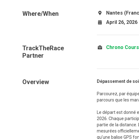
Where/When
Nantes (Fran
April 26, 2026
TrackTheRace
Chrono Cour
Partner
Overview
Dépassement de soi, 
Parcourez, par équip
parcours que les mara
Le départ est donné 
2026. Chaque particip
partie de la distance
mesurées officielleme
qu'une balise GPS fon