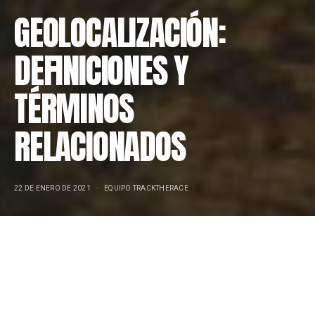
GEOLOCALIZACIÓN:
DEFINICIONES Y
TÉRMINOS
RELACIONADOS
22 DE ENERO DE 2021
EQUIPO TRACKTHERACE
A continuación definimos unos términos sobre
geolocalización
que creemos que pueden ser de tu
interés. No pretende ser una recopilación pormenorizada