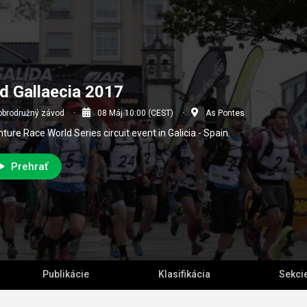
d Gallaecia 2017
obrodružný závod
08 Máj 10:00 (CEST)
As Pontes
ture Race World Series circuit event in Galicia - Spain.
Prehrať
Publikácie
Klasifikácia
Sekci