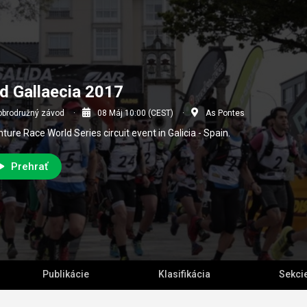
d Gallaecia 2017
obrodružný závod
08 Máj 10:00 (CEST)
As Pontes
ture Race World Series circuit event in Galicia - Spain.
Prehrať
Publikácie
Klasifikácia
Sekci