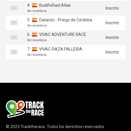
4
BudiñoRaid Atlas
Inscrito
Ver miembros
5
Datacón - Priego de Córdoba
Inscrito
Ver miembros
6
VIVAC ADVENTURE RACE
Inscrito
Ver miembros
7
VIVAC-RAZA PALLEIRA
Inscrito
Ver miembros
© 2023
Tracktherace
.
Todos los derechos reservados.