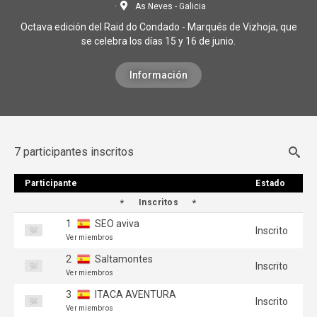
As Neves - Galicia
Octava edición del Raid do Condado - Marqués de Vizhoja, que
se celebra los días 15 y 16 de junio.
Información
7 participantes inscritos
Participante
Participante
Estado
Estado
Inscritos
1
SEO aviva
Inscrito
Ver miembros
2
Saltamontes
Inscrito
Ver miembros
3
ITACA AVENTURA
Inscrito
Ver miembros