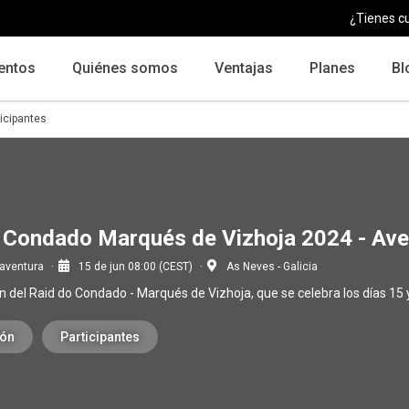
¿Tienes c
entos
Quiénes somos
Ventajas
Planes
Bl
ticipantes
 Condado Marqués de Vizhoja 2024 - Aven
 aventura
15 de jun 08:00 (CEST)
As Neves - Galicia
n del Raid do Condado - Marqués de Vizhoja, que se celebra los días 15 y
ión
Participantes