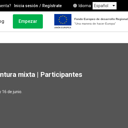
uenta?
Inicia sesión
Regístrate
Idioma
Fondo Europeo de desarrollo Regional
og
Empezar
"Una manera de hacer Europa"
UNIÓN EUROPEA
tura mixta | Participantes
 16 de junio.