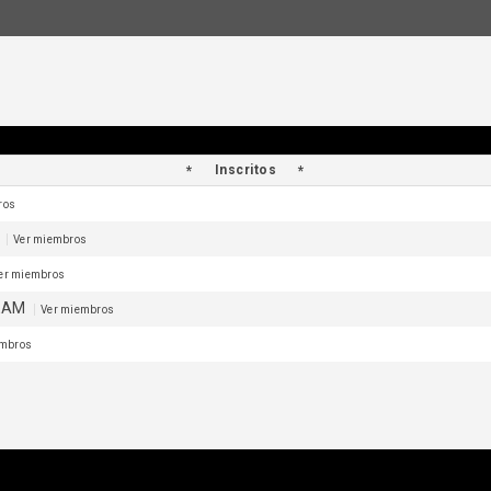
Inscritos
ros
r
Ver miembros
er miembros
EAM
Ver miembros
embros