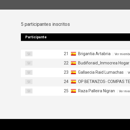
5 participantes inscritos
Participante
Participante
21
Brigantia Artabria
Ver miemb
22
Budiñoraid_Inmocrea Hoga
23
Gallaecia Raid Lumachas
V
24
OP BETANZOS- COMPAS T
25
Raza Palleira Nigran
Ver mi