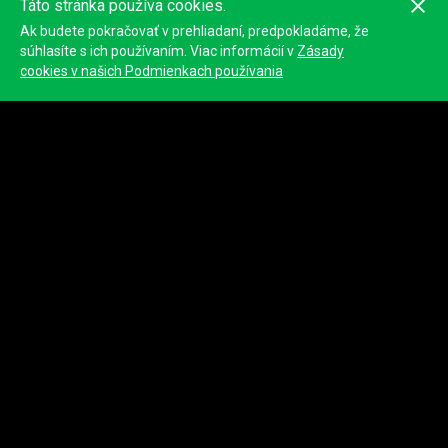
Táto stránka používa cookies.
Ak budete pokračovať v prehliadaní, predpokladáme, že
súhlasíte s ich používaním. Viac informácií v
Zásady
cookies v našich Podmienkach používania
Novinky podujatia