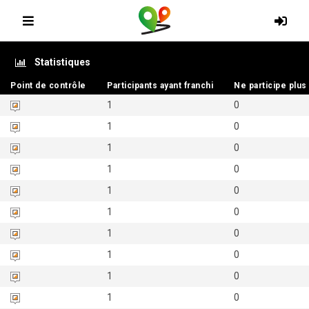
Statistiques
Point de contrôle
Point de contrôle
Participants ayant franchi
Participants ayant franchi
Ne participe plus
Ne participe plus
1
0
1
0
1
0
1
0
1
0
1
0
1
0
1
0
1
0
1
0