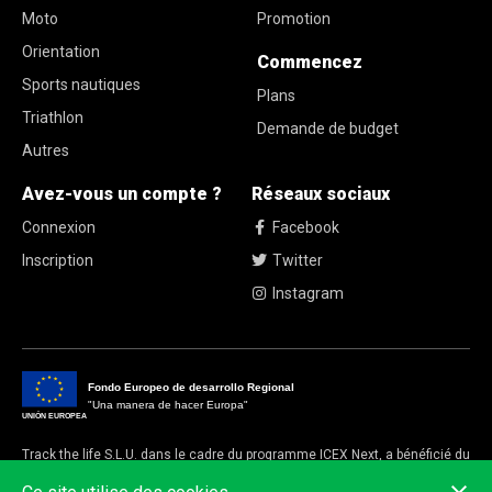
Moto
Promotion
Orientation
Commencez
Sports nautiques
Plans
Triathlon
Demande de budget
Autres
Avez-vous un compte ?
Réseaux sociaux
Connexion
Facebook
Inscription
Twitter
Instagram
Fondo Europeo de desarrollo Regional
"Una manera de hacer Europa"
UNIÓN EUROPEA
Track the life S.L.U. dans le cadre du programme ICEX Next, a bénéficié du
soutien d'ICEX et du cofinancement du fonds européen FEDER.