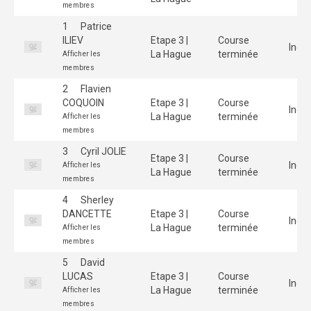
membres
1
Patrice
ILIEV
Etape 3 |
Course
Indiv
La Hague
terminée
Afficher les
membres
2
Flavien
COQUOIN
Etape 3 |
Course
Indiv
La Hague
terminée
Afficher les
membres
3
Cyril JOLIE
Etape 3 |
Course
Indiv
Afficher les
La Hague
terminée
membres
4
Sherley
DANCETTE
Etape 3 |
Course
Indiv
La Hague
terminée
Afficher les
membres
5
David
LUCAS
Etape 3 |
Course
Indiv
La Hague
terminée
Afficher les
membres