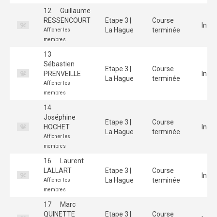
12
Guillaume
RESSENCOURT
Etape 3 |
Course
Indiv
La Hague
terminée
Afficher les
membres
13
Sébastien
Etape 3 |
Course
PRENVEILLE
Indiv
La Hague
terminée
Afficher les
membres
14
Joséphine
Etape 3 |
Course
HOCHET
Indiv
La Hague
terminée
Afficher les
membres
16
Laurent
LALLART
Etape 3 |
Course
Indiv
La Hague
terminée
Afficher les
membres
17
Marc
QUINETTE
Etape 3 |
Course