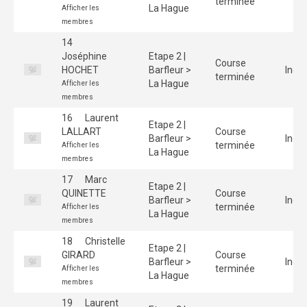
terminée
La Hague
Afficher les
membres
14
Joséphine
Etape 2 |
Course
HOCHET
Barfleur >
Indiv
terminée
La Hague
Afficher les
membres
16
Laurent
Etape 2 |
LALLART
Course
Barfleur >
Indiv
terminée
Afficher les
La Hague
membres
17
Marc
Etape 2 |
QUINETTE
Course
Barfleur >
Indiv
terminée
Afficher les
La Hague
membres
18
Christelle
Etape 2 |
GIRARD
Course
Barfleur >
Indiv
terminée
Afficher les
La Hague
membres
19
Laurent