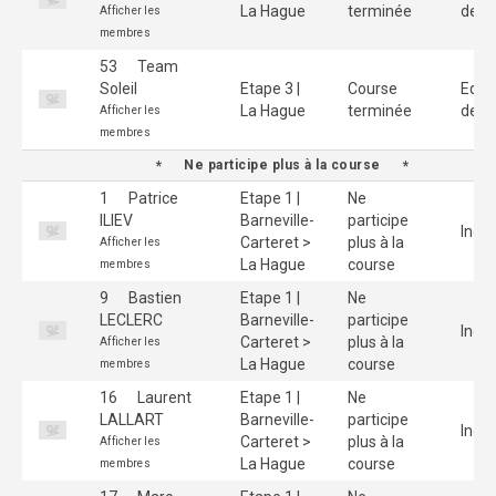
La Hague
terminée
de 3
Afficher les
membres
53
Team
Soleil
Etape 3 |
Course
Equi
La Hague
terminée
de 3
Afficher les
membres
Ne participe plus à la course
1
Patrice
Etape 1 |
Ne
ILIEV
Barneville-
participe
Indiv
Carteret >
plus à la
Afficher les
La Hague
course
membres
9
Bastien
Etape 1 |
Ne
LECLERC
Barneville-
participe
Indiv
Carteret >
plus à la
Afficher les
La Hague
course
membres
16
Laurent
Etape 1 |
Ne
LALLART
Barneville-
participe
Indiv
Carteret >
plus à la
Afficher les
La Hague
course
membres