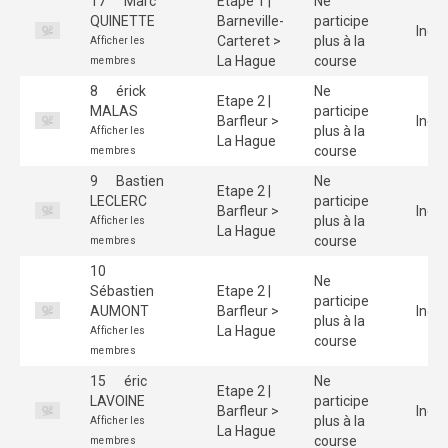
17
Marc
Etape 1 |
Ne
QUINETTE
Barneville-
participe
Indiv
Carteret >
plus à la
Afficher les
La Hague
course
membres
8
érick
Ne
Etape 2 |
MALAS
participe
Barfleur >
Indiv
plus à la
Afficher les
La Hague
course
membres
9
Bastien
Ne
Etape 2 |
LECLERC
participe
Barfleur >
Indiv
plus à la
Afficher les
La Hague
course
membres
10
Ne
Sébastien
Etape 2 |
participe
AUMONT
Barfleur >
Indiv
plus à la
La Hague
Afficher les
course
membres
15
éric
Ne
Etape 2 |
LAVOINE
participe
Barfleur >
Indiv
plus à la
Afficher les
La Hague
course
membres