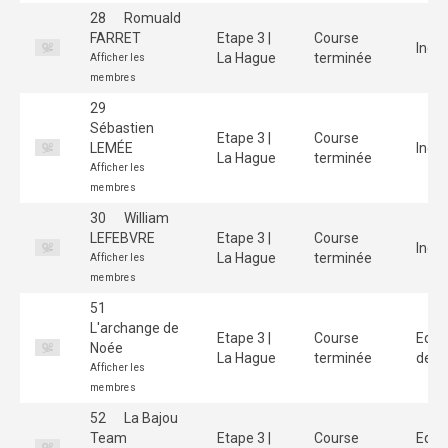
28
Romuald
FARRET
Etape 3 |
Course
Indiv
La Hague
terminée
Afficher les
membres
29
Sébastien
Etape 3 |
Course
LEMÉE
Indiv
La Hague
terminée
Afficher les
membres
30
William
LEFEBVRE
Etape 3 |
Course
Indiv
La Hague
terminée
Afficher les
membres
51
L'archange de
Etape 3 |
Course
Equi
Noée
La Hague
terminée
de 3
Afficher les
membres
52
La Bajou
Team
Etape 3 |
Course
Equi