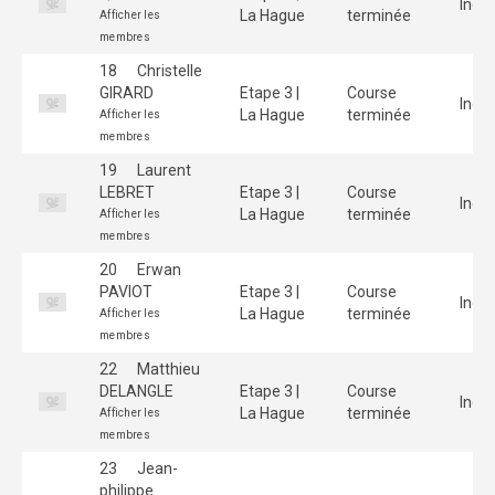
Indiv
La Hague
terminée
Afficher les
membres
18
Christelle
GIRARD
Etape 3 |
Course
Indiv
La Hague
terminée
Afficher les
membres
19
Laurent
LEBRET
Etape 3 |
Course
Indiv
La Hague
terminée
Afficher les
membres
20
Erwan
PAVIOT
Etape 3 |
Course
Indiv
La Hague
terminée
Afficher les
membres
22
Matthieu
DELANGLE
Etape 3 |
Course
Indiv
La Hague
terminée
Afficher les
membres
23
Jean-
philippe