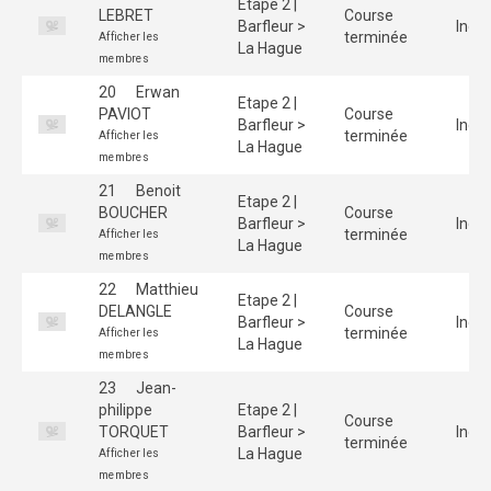
Etape 2 |
LEBRET
Course
Barfleur >
Indiv
terminée
Afficher les
La Hague
membres
20
Erwan
Etape 2 |
PAVIOT
Course
Barfleur >
Indiv
terminée
Afficher les
La Hague
membres
21
Benoit
Etape 2 |
BOUCHER
Course
Barfleur >
Indiv
terminée
Afficher les
La Hague
membres
22
Matthieu
Etape 2 |
DELANGLE
Course
Barfleur >
Indiv
terminée
Afficher les
La Hague
membres
23
Jean-
philippe
Etape 2 |
Course
TORQUET
Barfleur >
Indiv
terminée
La Hague
Afficher les
membres