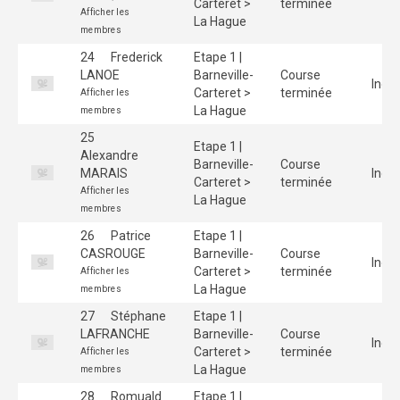
Carteret >
terminée
Afficher les
La Hague
membres
24
Frederick
Etape 1 |
LANOE
Barneville-
Course
Indiv
Carteret >
terminée
Afficher les
La Hague
membres
25
Etape 1 |
Alexandre
Barneville-
Course
MARAIS
Indiv
Carteret >
terminée
Afficher les
La Hague
membres
26
Patrice
Etape 1 |
CASROUGE
Barneville-
Course
Indiv
Carteret >
terminée
Afficher les
La Hague
membres
27
Stéphane
Etape 1 |
LAFRANCHE
Barneville-
Course
Indiv
Carteret >
terminée
Afficher les
La Hague
membres
28
Romuald
Etape 1 |