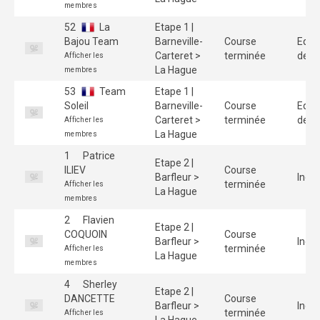
membres
52
La
Etape 1 |
Bajou Team
Barneville-
Course
Equi
Carteret >
terminée
de 3
Afficher les
La Hague
membres
53
Team
Etape 1 |
Soleil
Barneville-
Course
Equi
Carteret >
terminée
de 3
Afficher les
La Hague
membres
1
Patrice
Etape 2 |
ILIEV
Course
Barfleur >
Indiv
terminée
Afficher les
La Hague
membres
2
Flavien
Etape 2 |
COQUOIN
Course
Barfleur >
Indiv
terminée
Afficher les
La Hague
membres
4
Sherley
Etape 2 |
DANCETTE
Course
Barfleur >
Indiv
terminée
Afficher les
La Hague