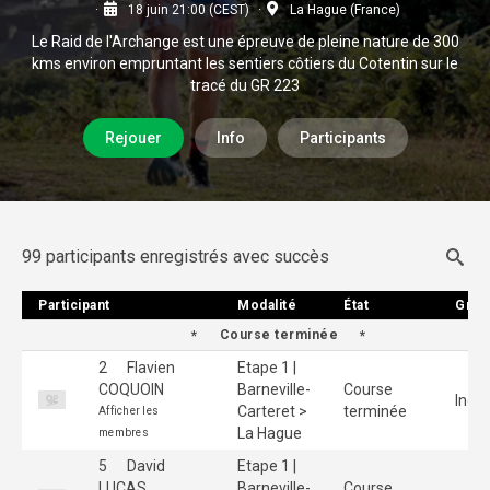
18 juin 21:00 (CEST)
La Hague (France)
Le Raid de l'Archange est une épreuve de pleine nature de 300
kms environ empruntant les sentiers côtiers du Cotentin sur le
tracé du GR 223
Rejouer
Info
Participants
99 participants enregistrés avec succès
Participant
Participant
Modalité
Modalité
État
État
Grou
Grou
Course terminée
2
Flavien
Etape 1 |
COQUOIN
Barneville-
Course
Indiv
Carteret >
terminée
Afficher les
La Hague
membres
5
David
Etape 1 |
LUCAS
Barneville-
Course