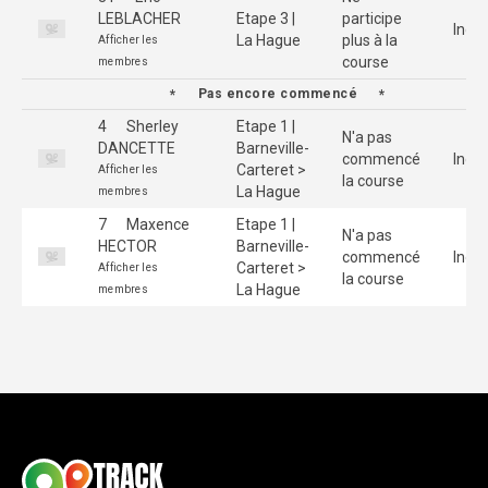
LEBLACHER
Etape 3 |
participe
Indiv
La Hague
plus à la
Afficher les
course
membres
Pas encore commencé
4
Sherley
Etape 1 |
N'a pas
DANCETTE
Barneville-
commencé
Indiv
Carteret >
Afficher les
la course
La Hague
membres
7
Maxence
Etape 1 |
N'a pas
HECTOR
Barneville-
commencé
Indiv
Carteret >
Afficher les
la course
La Hague
membres