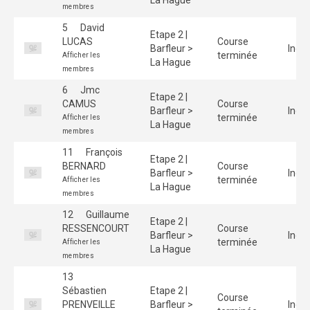
membres
5
David
Etape 2 |
LUCAS
Course
Barfleur >
Indiv
terminée
Afficher les
La Hague
membres
6
Jmc
Etape 2 |
CAMUS
Course
Barfleur >
Indiv
terminée
Afficher les
La Hague
membres
11
François
Etape 2 |
BERNARD
Course
Barfleur >
Indiv
terminée
Afficher les
La Hague
membres
12
Guillaume
Etape 2 |
RESSENCOURT
Course
Barfleur >
Indiv
terminée
Afficher les
La Hague
membres
13
Sébastien
Etape 2 |
Course
PRENVEILLE
Barfleur >
Indiv