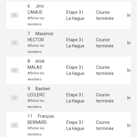
6
Jmc
CAMUS
Etape 3 |
Course
Indiv
La Hague
terminée
Afficher les
membres
7
Maxence
HECTOR
Etape 3 |
Course
Indiv
La Hague
terminée
Afficher les
membres
8
érick
MALAS
Etape 3 |
Course
Indiv
La Hague
terminée
Afficher les
membres
9
Bastien
LECLERC
Etape 3 |
Course
Indiv
La Hague
terminée
Afficher les
membres
11
François
BERNARD
Etape 3 |
Course
Indiv
La Hague
terminée
Afficher les
membres