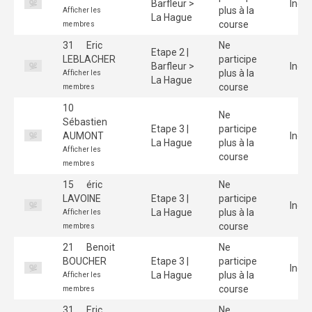
Barfleur >
Indiv
plus à la
Afficher les
La Hague
course
membres
31
Eric
Ne
Etape 2 |
LEBLACHER
participe
Barfleur >
Indiv
plus à la
Afficher les
La Hague
course
membres
10
Ne
Sébastien
Etape 3 |
participe
AUMONT
Indiv
La Hague
plus à la
Afficher les
course
membres
15
éric
Ne
LAVOINE
Etape 3 |
participe
Indiv
La Hague
plus à la
Afficher les
course
membres
21
Benoit
Ne
BOUCHER
Etape 3 |
participe
Indiv
La Hague
plus à la
Afficher les
course
membres
31
Eric
Ne