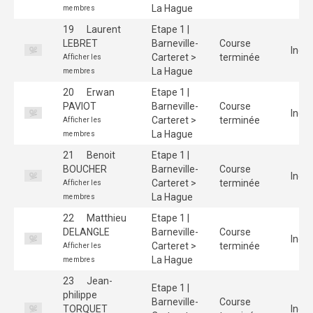
La Hague
membres
19
Laurent
Etape 1 |
LEBRET
Barneville-
Course
Indiv
Carteret >
terminée
Afficher les
La Hague
membres
20
Erwan
Etape 1 |
PAVIOT
Barneville-
Course
Indiv
Carteret >
terminée
Afficher les
La Hague
membres
21
Benoit
Etape 1 |
BOUCHER
Barneville-
Course
Indiv
Carteret >
terminée
Afficher les
La Hague
membres
22
Matthieu
Etape 1 |
DELANGLE
Barneville-
Course
Indiv
Carteret >
terminée
Afficher les
La Hague
membres
23
Jean-
Etape 1 |
philippe
Barneville-
Course
TORQUET
Indiv