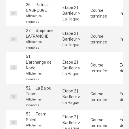
26
Patrice
Etape 2 |
CASROUGE
Course
Barfleur >
Indiv
terminée
Afficher les
La Hague
membres
27
Stéphane
Etape 2 |
LAFRANCHE
Course
Barfleur >
Indiv
terminée
Afficher les
La Hague
membres
51
L'archange de
Etape 2 |
Course
Equi
Noée
Barfleur >
terminée
de 3
La Hague
Afficher les
membres
52
La Bajou
Etape 2 |
Team
Course
Equi
Barfleur >
terminée
de 3
Afficher les
La Hague
membres
53
Team
Etape 2 |
Soleil
Course
Equi
Barfleur >
terminée
de 3
Afficher les
La Hague