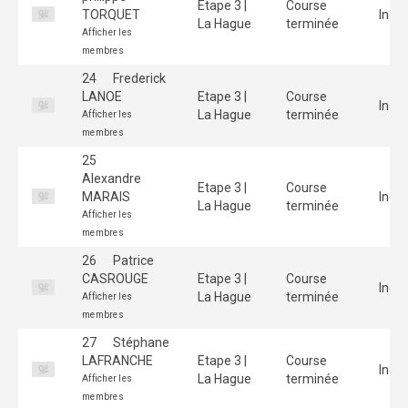
Etape 3 |
Course
TORQUET
Indiv
La Hague
terminée
Afficher les
membres
24
Frederick
LANOE
Etape 3 |
Course
Indiv
La Hague
terminée
Afficher les
membres
25
Alexandre
Etape 3 |
Course
MARAIS
Indiv
La Hague
terminée
Afficher les
membres
26
Patrice
CASROUGE
Etape 3 |
Course
Indiv
La Hague
terminée
Afficher les
membres
27
Stéphane
LAFRANCHE
Etape 3 |
Course
Indiv
La Hague
terminée
Afficher les
membres