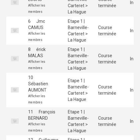
Indiv
Carteret >
terminée
Afficher les
La Hague
membres
6
Jmc
Etape 1 |
CAMUS
Barneville-
Course
Indiv
Carteret >
terminée
Afficher les
La Hague
membres
8
érick
Etape 1 |
MALAS
Barneville-
Course
Indiv
Carteret >
terminée
Afficher les
La Hague
membres
10
Etape 1 |
Sébastien
Barneville-
Course
AUMONT
Indiv
Carteret >
terminée
Afficher les
La Hague
membres
11
François
Etape 1 |
BERNARD
Barneville-
Course
Indiv
Carteret >
terminée
Afficher les
La Hague
membres
12
Guillaume
Etape 1 |