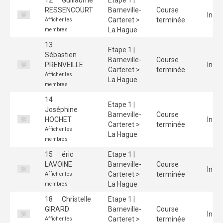
RESSENCOURT
Barneville-
Course
Indiv
Carteret >
terminée
Afficher les
La Hague
membres
13
Etape 1 |
Sébastien
Barneville-
Course
PRENVEILLE
Indiv
Carteret >
terminée
Afficher les
La Hague
membres
14
Etape 1 |
Joséphine
Barneville-
Course
HOCHET
Indiv
Carteret >
terminée
Afficher les
La Hague
membres
15
éric
Etape 1 |
LAVOINE
Barneville-
Course
Indiv
Carteret >
terminée
Afficher les
La Hague
membres
18
Christelle
Etape 1 |
GIRARD
Barneville-
Course
Indiv
Carteret >
terminée
Afficher les