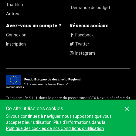
Triathlon
Demande de budget
Autres
Avez-vous un compte ?
Réseaux sociaux
Connexion
Facebook
Inscription
Twitter
Instagram
Fondo Europeo de desarrollo Regional
"Una manera de hacer Europa"
UNIÓN EUROPEA
Track the life S.L.U. dans le cadre du programme ICEX Next, a bénéficié du
soutien d'ICEX et du cofinancement du fonds européen FEDER.
Ce site utilise des cookies.
L'objectif de ce soutien est de contribuer au développement international
Si vous continuez à naviguer, nous supposons que vous
de l'entreprise et de son environnement
acceptez leur utilisation. Plus d'informations dans la
Politique des cookies de nos Conditions d'utilisation