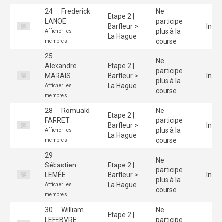
24
Frederick
Ne
Etape 2 |
LANOE
participe
Barfleur >
Indiv
plus à la
Afficher les
La Hague
course
membres
25
Ne
Alexandre
Etape 2 |
participe
MARAIS
Barfleur >
Indiv
plus à la
La Hague
Afficher les
course
membres
28
Romuald
Ne
Etape 2 |
FARRET
participe
Barfleur >
Indiv
plus à la
Afficher les
La Hague
course
membres
29
Ne
Sébastien
Etape 2 |
participe
LEMÉE
Barfleur >
Indiv
plus à la
La Hague
Afficher les
course
membres
30
William
Ne
Etape 2 |
LEFEBVRE
participe