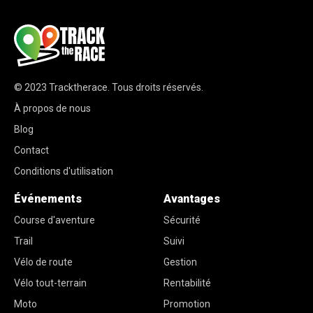
© 2023
Tracktherace
.
Tous droits réservés.
À propos de nous
Blog
Contact
Conditions d'utilisation
Événements
Avantages
Course d'aventure
Sécurité
Trail
Suivi
Vélo de route
Gestion
Vélo tout-terrain
Rentabilité
Moto
Promotion