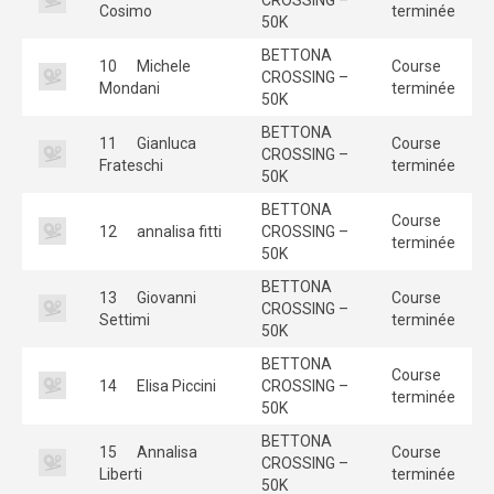
Cosimo
terminée
50K
BETTONA
10
Michele
Course
CROSSING –
Mondani
terminée
50K
BETTONA
11
Gianluca
Course
CROSSING –
Frateschi
terminée
50K
BETTONA
Course
12
annalisa fitti
CROSSING –
terminée
50K
BETTONA
13
Giovanni
Course
CROSSING –
Settimi
terminée
50K
BETTONA
Course
14
Elisa Piccini
CROSSING –
terminée
50K
BETTONA
15
Annalisa
Course
CROSSING –
Liberti
terminée
50K