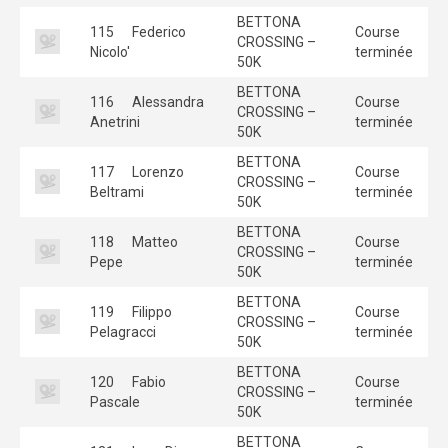
BETTONA
115
Federico
Course
CROSSING –
Nicolo'
terminée
50K
BETTONA
116
Alessandra
Course
CROSSING –
Anetrini
terminée
50K
BETTONA
117
Lorenzo
Course
CROSSING –
Beltrami
terminée
50K
BETTONA
118
Matteo
Course
CROSSING –
Pepe
terminée
50K
BETTONA
119
Filippo
Course
CROSSING –
Pelagracci
terminée
50K
BETTONA
120
Fabio
Course
CROSSING –
Pascale
terminée
50K
BETTONA