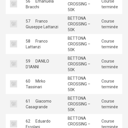
56
Emanuela
Course
CROSSING –
Bracchi
terminée
50K
BETTONA
57
Franco
Course
CROSSING –
Giuseppe Lattanzi
terminée
50K
BETTONA
58
Franco
Course
CROSSING –
Lattanzi
terminée
50K
BETTONA
59
DANILO
Course
CROSSING –
D'IANNI
terminée
50K
BETTONA
60
Mirko
Course
CROSSING –
Tassinari
terminée
50K
BETTONA
61
Giacomo
Course
CROSSING –
Casagrande
terminée
50K
BETTONA
62
Eduardo
Course
CROSSING –
Ercolani
terminée