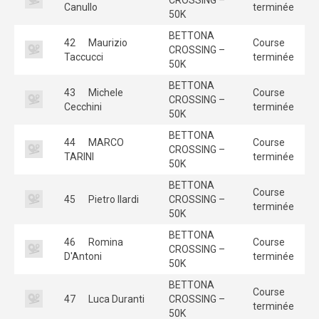
Canullo
terminée
50K
BETTONA
42
Maurizio
Course
CROSSING –
Taccucci
terminée
50K
BETTONA
43
Michele
Course
CROSSING –
Cecchini
terminée
50K
BETTONA
44
MARCO
Course
CROSSING –
TARINI
terminée
50K
BETTONA
Course
45
Pietro Ilardi
CROSSING –
terminée
50K
BETTONA
46
Romina
Course
CROSSING –
D'Antoni
terminée
50K
BETTONA
Course
47
Luca Duranti
CROSSING –
terminée
50K