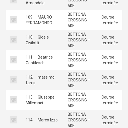
Amendola
terminée
50K
BETTONA
109
MAURO
Course
CROSSING –
FERRAMONDO
terminée
50K
BETTONA
110
Gioele
Course
CROSSING –
Civilotti
terminée
50K
BETTONA
111
Beatrice
Course
CROSSING –
Gentileschi
terminée
50K
BETTONA
112
massimo
Course
CROSSING –
farris
terminée
50K
BETTONA
113
Giuseppe
Course
CROSSING –
Millemaci
terminée
50K
BETTONA
Course
114
Marco Izzo
CROSSING –
terminée
50K