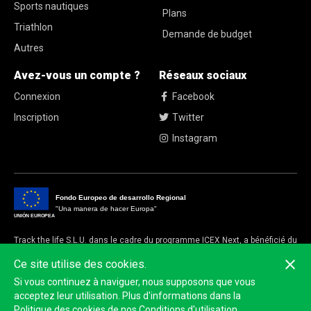
Sports nautiques
Plans
Triathlon
Demande de budget
Autres
Avez-vous un compte ?
Réseaux sociaux
Connexion
Facebook
Inscription
Twitter
Instagram
Fondo Europeo de desarrollo Regional
"Una manera de hacer Europa"
UNIÓN EUROPEA
Track the life S.L.U. dans le cadre du programme ICEX Next, a bénéficié du
soutien d'ICEX et du cofinancement du fonds européen FEDER.
Ce site utilise des cookies.
L'objectif de ce soutien est de contribuer au développement international
Si vous continuez à naviguer, nous supposons que vous
de l'entreprise et de son environnement
acceptez leur utilisation. Plus d'informations dans la
Politique des cookies de nos Conditions d'utilisation