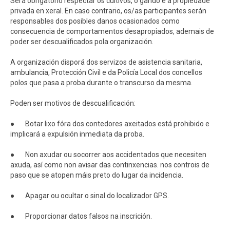
Será obrigatorio respectar os cultivos, o gando e a propiedade
privada en xeral. En caso contrario, os/as participantes serán
responsables dos posibles danos ocasionados como
consecuencia de comportamentos desapropiados, ademais de
poder ser descualificados pola organización.
A organización disporá dos servizos de asistencia sanitaria,
ambulancia, Protección Civil e da Policía Local dos concellos
polos que pasa a proba durante o transcurso da mesma.
Poden ser motivos de descualificación:
● Botar lixo fóra dos contedores axeitados está prohibido e
implicará a expulsión inmediata da proba.
● Non axudar ou socorrer aos accidentados que necesiten
axuda, así como non avisar das continxencias. nos controis de
paso que se atopen máis preto do lugar da incidencia.
● Apagar ou ocultar o sinal do localizador GPS.
● Proporcionar datos falsos na inscrición.