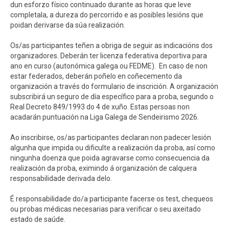
dun esforzo físico continuado durante as horas que leve
completala, a dureza do percorrido e as posibles lesións que
poidan derivarse da súa realización.
Os/as participantes teñen a obriga de seguir as indicacións dos
organizadores. Deberán ter licenza federativa deportiva para
ano en curso (autonómica galega ou FEDME). En caso de non
estar federados, deberán poñelo en coñecemento da
organización a través do formulario de inscrición. A organización
subscribirá un seguro de día específico para a proba, segundo o
Real Decreto 849/1993 do 4 de xuño. Estas persoas non
acadarán puntuación na Liga Galega de Sendeirismo 2026.
Ao inscribirse, os/as participantes declaran non padecer lesión
algunha que impida ou dificulte a realización da proba, así como
ningunha doenza que poida agravarse como consecuencia da
realización da proba, eximindo á organización de calquera
responsabilidade derivada delo.
É responsabilidade do/a participante facerse os test, chequeos
ou probas médicas necesarias para verificar o seu axeitado
estado de saúde.