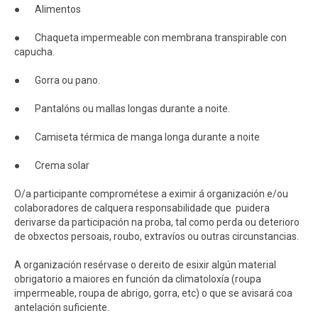
● Alimentos
● Chaqueta impermeable con membrana transpirable con
capucha.
● Gorra ou pano.
● Pantalóns ou mallas longas durante a noite.
● Camiseta térmica de manga longa durante a noite
● Crema solar
O/a participante comprométese a eximir á organización e/ou
colaboradores de calquera responsabilidade que puidera
derivarse da participación na proba, tal como perda ou deterioro
de obxectos persoais, roubo, extravíos ou outras circunstancias.
A organización resérvase o dereito de esixir algún material
obrigatorio a maiores en función da climatoloxía (roupa
impermeable, roupa de abrigo, gorra, etc) o que se avisará coa
antelación suficiente.