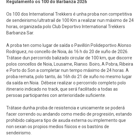
Regulamento os 100 do Barbanza 2026
Os 100 dos International Trekkers é unha proba non competitiva
de sendeirismo/ultratrail de 100 Km a realizar nun máximo de 24
horas, organizada polo Club Deportivo International Trekkers
Barbanza Sar.
A proba ten como lugar de saída o Pavillón Polideportivo Alonso
Rodriguez, no concello de Noia, ás 16 h do 20 de xuño de 2026.
Trátase dun percorrido balizado circular de 100 km, que discorre
polos concellos de Noia, Lousame, Rianxo. Boiro, A Pobra, Ribeira
e Porto do Son a completar nun tempo máximo de 24 horas. A
proba remata, polo tanto, ás 16h do 21 de xuño no mesmo lugar
da saída en Noia. Débese realizar o percorrido completo polo
itinerario indicado no track, que será facilitado a todas as
persoas participantes con anterioridade suficiente.
Trátase dunha proba de resistencia e unicamente se poderá
facer correndo ou andando como medio de progresión, estando
prohibido calquera tipo de axuda externa ou implemento que
non sexan os propios medios físicos e os bastóns de
sendeirismo.