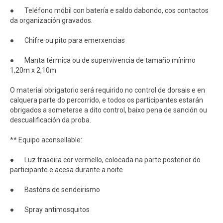
● Teléfono móbil con batería e saldo dabondo, cos contactos
da organización gravados.
● Chifre ou pito para emerxencias
● Manta térmica ou de supervivencia de tamaño mínimo
1,20m x 2,10m
O material obrigatorio será requirido no control de dorsais e en
calquera parte do percorrido, e todos os participantes estarán
obrigados a someterse a dito control, baixo pena de sanción ou
descualificación da proba.
** Equipo aconsellable:
● Luz traseira cor vermello, colocada na parte posterior do
participante e acesa durante a noite
● Bastóns de sendeirismo
● Spray antimosquitos