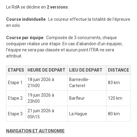
Le RdA se décline en
2 versions
:
Course individuelle
: Le coureur effectue la totalité de l’épreuve
en solo.
Course par équipe
: Composée de 3 concurrents, chaque
coéquipier réalise une étape. En cas d’abandon d’un équipier,
l’équipe ne sera pas classée et aucun point ITRA ne sera
attribué.
ETAPES
HEURE DE DEPART
LIEU DE DEPART
DISTANCE
18 juin 2026 à
Barneville-
Etape 1
83 km
21h00
Carteret
19 juin 2026 à
Etape 2
Barfleur
120 km
23h00
21 juin 2026 à
Etape 3
La Hague
80 km
05h15
NAVIGATION ET AUTONOMIE