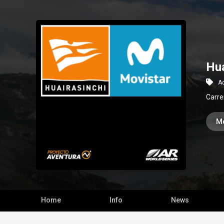
Hua
A
Carre
Mo
Home
Info
News