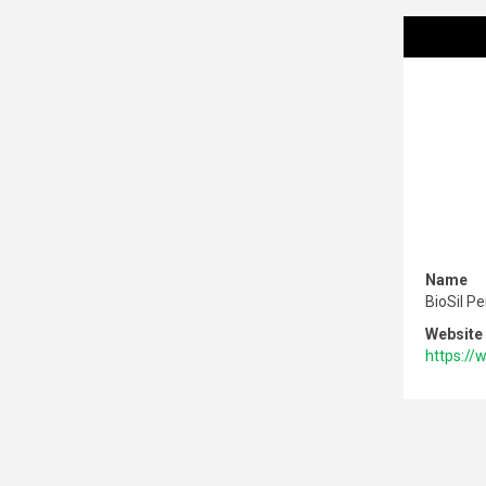
Name
BioSil P
Website
https://