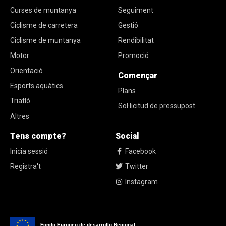
Curses de muntanya
Seguiment
Ciclisme de carretera
Gestió
Ciclisme de muntanya
Rendibilitat
Motor
Promoció
Orientació
Començar
Esports aquàtics
Plans
Triatló
Sol·licitud de pressupost
Altres
Tens compte?
Social
Inicia sessió
Facebook
Registra't
Twitter
Instagram
Fondo Europeo de desarrollo Regional