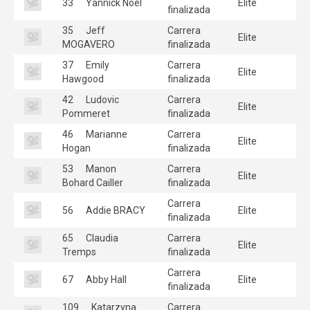
33
Yannick Noel
Elite
finalizada
35
Jeff
Carrera
Elite
MOGAVERO
finalizada
37
Emily
Carrera
Elite
Hawgood
finalizada
42
Ludovic
Carrera
Elite
Pommeret
finalizada
46
Marianne
Carrera
Elite
Hogan
finalizada
53
Manon
Carrera
Elite
Bohard Cailler
finalizada
Carrera
56
Addie BRACY
Elite
finalizada
65
Claudia
Carrera
Elite
Tremps
finalizada
Carrera
67
Abby Hall
Elite
finalizada
109
Katarzyna
Carrera