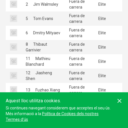
Fuera de
2
Jim Walmsley
Elite
carrera
Fuera de
5
Tom Evans
Elite
carrera
Fuera de
6
Dmitry Mityaev
Elite
carrera
8
Thibaut
Fuera de
Elite
Garrivier
carrera
11
Mathieu
Fuera de
Elite
Blanchard
carrera
12
Jiasheng
Fuera de
Elite
Shen
carrera
Fuera de
13
Fuzhao Xiang
Elite
carrera
Aquest lloc utilitza cookies.
15
Miguel
Fuera de
Elite
Arsenio
carrera
Si continues navegant considerem que acceptes el seu ús.
Més informació a la
Política de Cookies dels nostres
20
Germain
Fuera de
Elite
Termes d'ús
Grangier
carrera