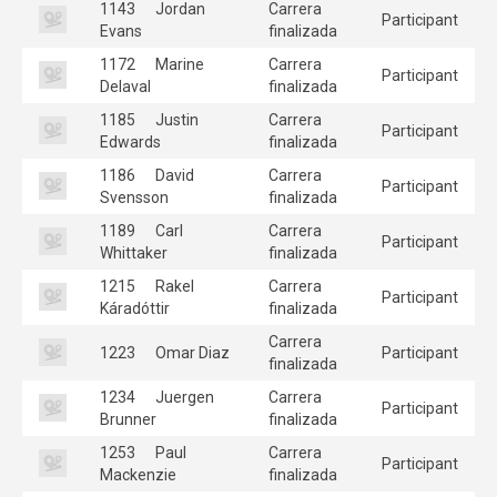
1143
Jordan
Carrera
Participant
Evans
finalizada
1172
Marine
Carrera
Participant
Delaval
finalizada
1185
Justin
Carrera
Participant
Edwards
finalizada
1186
David
Carrera
Participant
Svensson
finalizada
1189
Carl
Carrera
Participant
Whittaker
finalizada
1215
Rakel
Carrera
Participant
Káradóttir
finalizada
Carrera
1223
Omar Diaz
Participant
finalizada
1234
Juergen
Carrera
Participant
Brunner
finalizada
1253
Paul
Carrera
Participant
Mackenzie
finalizada