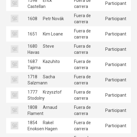
1598
Erick
Fuera de
Participant
Castellan
carrera
Fuera de
1608
Petr Novák
Participant
carrera
Fuera de
1651
Kim Loane
Participant
carrera
1680
Steve
Fuera de
Participant
Havas
carrera
1687
Kazuhito
Fuera de
Participant
Tajima
carrera
1718
Sacha
Fuera de
Participant
Salzmann
carrera
1777
Krzysztof
Fuera de
Participant
Stodolny
carrera
1808
Arnaud
Fuera de
Participant
Flament
carrera
1854
Rakel
Fuera de
Participant
Enoksen Hagen
carrera