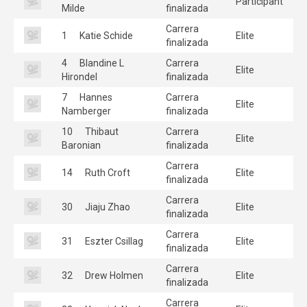
Participant
Milde
finalizada
Carrera
1
Katie Schide
Elite
finalizada
4
Blandine L
Carrera
Elite
Hirondel
finalizada
7
Hannes
Carrera
Elite
Namberger
finalizada
10
Thibaut
Carrera
Elite
Baronian
finalizada
Carrera
14
Ruth Croft
Elite
finalizada
Carrera
30
Jiaju Zhao
Elite
finalizada
Carrera
31
Eszter Csillag
Elite
finalizada
Carrera
32
Drew Holmen
Elite
finalizada
Carrera