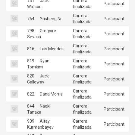
751
Jack
Carrera
Participant
Watson
finalizada
Carrera
764
Yusheng Ni
Participant
finalizada
798
Gregoire
Carrera
Participant
Sevaux
finalizada
Carrera
816
Luís Mendes
Participant
finalizada
819
Ryan
Carrera
Participant
Tomkins
finalizada
820
Jack
Carrera
Participant
Galloway
finalizada
Carrera
822
Dana Morris
Participant
finalizada
844
Naoki
Carrera
Participant
Tanaka
finalizada
909
Altay
Carrera
Participant
Kurmanbayev
finalizada