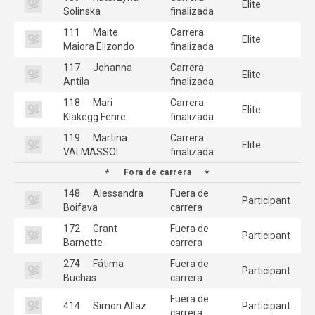
Elite
Solinska
finalizada
111
Maite
Carrera
Elite
Maiora Elizondo
finalizada
117
Johanna
Carrera
Elite
Antila
finalizada
118
Mari
Carrera
Elite
Klakegg Fenre
finalizada
119
Martina
Carrera
Elite
VALMASSOI
finalizada
Fora de carrera
148
Alessandra
Fuera de
Participant
Boifava
carrera
172
Grant
Fuera de
Participant
Barnette
carrera
274
Fátima
Fuera de
Participant
Buchas
carrera
Fuera de
414
Simon Allaz
Participant
carrera