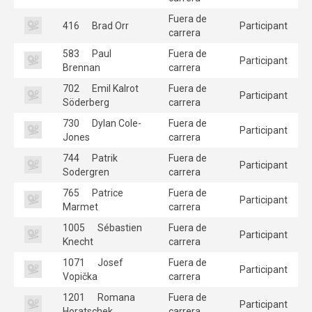
Fuera de
416
Brad Orr
Participant
carrera
583
Paul
Fuera de
Participant
Brennan
carrera
702
Emil Kalrot
Fuera de
Participant
Söderberg
carrera
730
Dylan Cole-
Fuera de
Participant
Jones
carrera
744
Patrik
Fuera de
Participant
Sodergren
carrera
765
Patrice
Fuera de
Participant
Marmet
carrera
1005
Sébastien
Fuera de
Participant
Knecht
carrera
1071
Josef
Fuera de
Participant
Vopička
carrera
1201
Romana
Fuera de
Participant
Horatschek
carrera