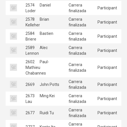
2574
Daniel
Carrera
Participant
Loder
finalizada
2578
Brian
Carrera
Participant
Kelleher
finalizada
2584
Bastien
Carrera
Participant
Briere
finalizada
2589
Alec
Carrera
Participant
Lennon
finalizada
2602
Paul-
Carrera
Mathieu
Participant
finalizada
Chabannes
Carrera
2669
John Potts
Participant
finalizada
2673
Ming Kei
Carrera
Participant
Lau
finalizada
Carrera
2677
Ruidi Tu
Participant
finalizada
Carrera
2727
Kento Ito
Participant