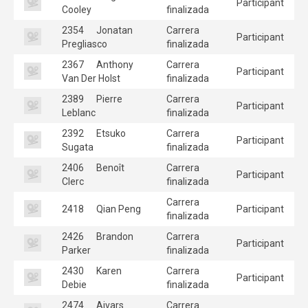
Participant
Cooley
finalizada
2354
Jonatan
Carrera
Participant
Pregliasco
finalizada
2367
Anthony
Carrera
Participant
Van Der Holst
finalizada
2389
Pierre
Carrera
Participant
Leblanc
finalizada
2392
Etsuko
Carrera
Participant
Sugata
finalizada
2406
Benoît
Carrera
Participant
Clerc
finalizada
Carrera
2418
Qian Peng
Participant
finalizada
2426
Brandon
Carrera
Participant
Parker
finalizada
2430
Karen
Carrera
Participant
Debie
finalizada
2474
Aivars
Carrera