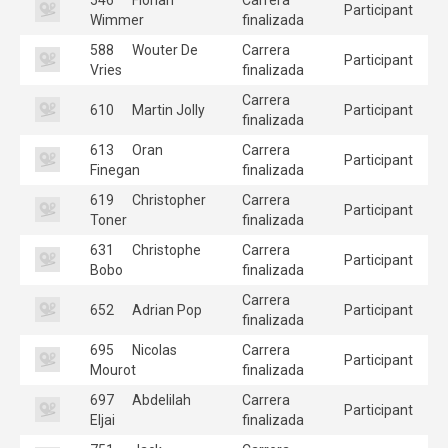
Participant
Wimmer
finalizada
588
Wouter De
Carrera
Participant
Vries
finalizada
Carrera
610
Martin Jolly
Participant
finalizada
613
Oran
Carrera
Participant
Finegan
finalizada
619
Christopher
Carrera
Participant
Toner
finalizada
631
Christophe
Carrera
Participant
Bobo
finalizada
Carrera
652
Adrian Pop
Participant
finalizada
695
Nicolas
Carrera
Participant
Mourot
finalizada
697
Abdelilah
Carrera
Participant
Eljai
finalizada