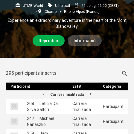
UTMB World
Ultra-trail
26 de ag. 06:00 (CEST)
Chamonix - Rhône-Alpes (France)
Experience an extraordinary adventure in the heart of the Mont
Blanc valley.
Reproduir
Informació
295 participants inscrits
Participant
Participant
Estat
Estat
Categoría
Categoría
Carrera finalitzada
208
Leticia Da
Carrera
Participant
Silva Saltori
finalizada
247
Michael
Carrera
Participant
Nanaszko
finalizada
258
Jack
Carrera