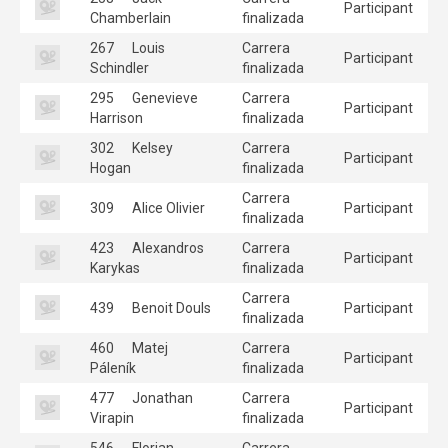
Participant
Chamberlain
finalizada
267
Louis
Carrera
Participant
Schindler
finalizada
295
Genevieve
Carrera
Participant
Harrison
finalizada
302
Kelsey
Carrera
Participant
Hogan
finalizada
Carrera
309
Alice Olivier
Participant
finalizada
423
Alexandros
Carrera
Participant
Karykas
finalizada
Carrera
439
Benoit Douls
Participant
finalizada
460
Matej
Carrera
Participant
Páleník
finalizada
477
Jonathan
Carrera
Participant
Virapin
finalizada
546
Florian
Carrera