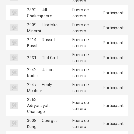
carrera
2892
Jill
Fuera de
Participant
Shakespeare
carrera
2909
Hirotaka
Fuera de
Participant
Minami
carrera
2914
Russell
Fuera de
Participant
Busst
carrera
Fuera de
2931
Ted Croll
Participant
carrera
2942
Jason
Fuera de
Participant
Rader
carrera
2947
Emily
Fuera de
Participant
Mcphee
carrera
2962
Fuera de
Adryansyah
Participant
carrera
Chaniago
3008
Georges
Fuera de
Participant
Küng
carrera