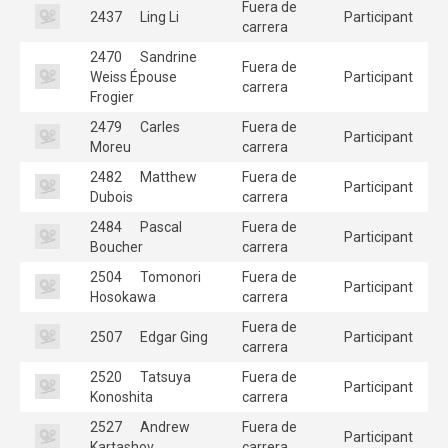
Fuera de
2437
Ling Li
Participant
carrera
2470
Sandrine
Fuera de
Weiss Épouse
Participant
carrera
Frogier
2479
Carles
Fuera de
Participant
Moreu
carrera
2482
Matthew
Fuera de
Participant
Dubois
carrera
2484
Pascal
Fuera de
Participant
Boucher
carrera
2504
Tomonori
Fuera de
Participant
Hosokawa
carrera
Fuera de
2507
Edgar Ging
Participant
carrera
2520
Tatsuya
Fuera de
Participant
Konoshita
carrera
2527
Andrew
Fuera de
Participant
Kartashov
carrera