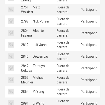
Zheng
carrera
2761
Matt
Fuera de
Participant
Walklett
carrera
Fuera de
2798
Nick Purser
Participant
carrera
2804
Alberto
Fuera de
Participant
Fasana
carrera
Fuera de
2810
Leif Jahn
Participant
carrera
Fuera de
2840
Dewen Liu
Participant
carrera
2842
Tetsuya
Fuera de
Participant
Uekusa
carrera
2859
Michaël
Fuera de
Participant
Meunier
carrera
Fuera de
2864
Yi Yang
Participant
carrera
Fuera de
2891
Li Wang
Participant