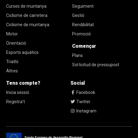
Curses de muntanya
Seguiment
Ciclisme de carretera
Gestió
Ciclisme de muntanya
Rendibilitat
Motor
Promoció
Orientació
Començar
Esports aquàtics
Plans
Triatló
Sol·licitud de pressupost
Altres
Tens compte?
Social
Inicia sessió
Facebook
Registra't
Twitter
Instagram
Fondo Europeo de desarrollo Regional