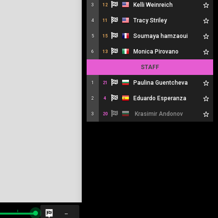
Kelli Weinreich
3
12
Tracy Striley
4
11
Soumaya hamzaoui
5
15
Monica Pirovano
6
13
STAFF
Paulina Guentcheva
1
21
Eduardo Esperanza
2
4
Krasimir Andonov
3
20
--