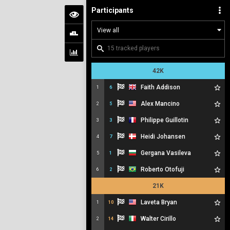
Participants
42K
Faith Addison
1
6
Alex Mancino
2
5
Philippe Guillotin
3
3
Heidi Johansen
4
7
Gergana Vasileva
5
1
Roberto Otofuji
6
2
21K
Laveta Bryan
1
10
Walter Cirillo
2
14