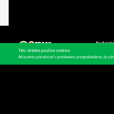
Podujati
Táto stránka používa cookies.
Dobrodružn
Ak budete pokračovať v prehliadaní, predpokladáme, že súhla
Trailový be
Cestná cykl
Horská cykl
© 2023
Tracktherace
.
Všetky práva vyhradené.
Motor
O nás
Orientácia
Blog
Vodné špor
Kontakt
Triatlon
Podmienky používania
Iné