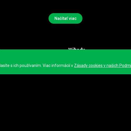
Načítať viac
a
Výhody
é pretek
Bezpečnosť
síte s ich používaním. Viac informácií v
Zásady cookies v našich Podm
h
Sledovanie
istika
Správa
istika
Ziskovosť
Propagácia
Začnite
ty
Plány
Žiadosť o rozpočet