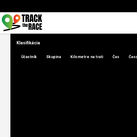
Klasifikácia
Účastník
Účastník
Skupina
Skupina
Kilometre na trati
Kilometre na trati
Čas
Čas
Časo
Časo