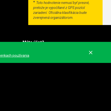
Toto hodnotenie nemusí byť presné,
pretože je vypočítané z GPS pozícií
zariadení. Oficiálna klasifikácia bude
zverejnená organizátorom.
Máte účet?
Prihlásiť sa
ienkach používania
Zaregistrovať sa
Sociálne
Facebook
Twitter
Instagram