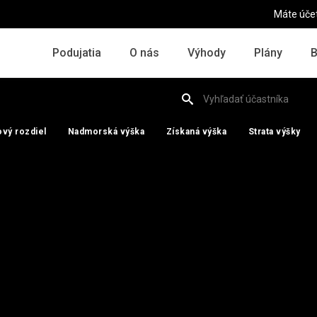
Máte úče
Podujatia
O nás
Výhody
Plány
B
vý rozdiel
vý rozdiel
Nadmorská výška
Nadmorská výška
Získaná výška
Získaná výška
Strata výšky
Strata výšky