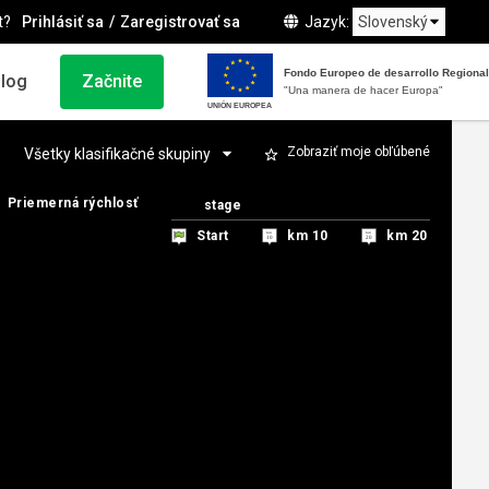
t?
Prihlásiť sa
Zaregistrovať sa
Jazyk
Fondo Europeo de desarrollo Regional
log
Začnite
"Una manera de hacer Europa"
UNIÓN EUROPEA
Zobraziť moje obľúbené
Priemerná rýchlosť
Priemerná rýchlosť
stage
stage
Start
Start
km 10
km 10
km 20
km 20