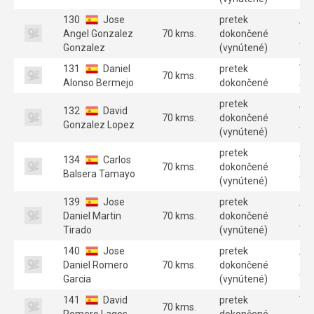
130
Jose
pretek
Ve
Angel Gonzalez
70 kms.
dokončené
A 
Gonzalez
(vynútené)
131
Daniel
pretek
Ve
70 kms.
Alonso Bermejo
dokončené
A 
pretek
132
David
Ve
70 kms.
dokončené
Gonzalez Lopez
A 
(vynútené)
pretek
134
Carlos
Ve
70 kms.
dokončené
Balsera Tamayo
A 
(vynútené)
139
Jose
pretek
Ve
Daniel Martin
70 kms.
dokončené
A 
Tirado
(vynútené)
140
Jose
pretek
Ve
Daniel Romero
70 kms.
dokončené
A 
Garcia
(vynútené)
141
David
pretek
Ve
70 kms.
Romero Lagos
dokončené
A 