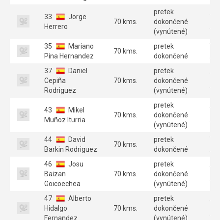
pretek
33
Jorge
Ve
70 kms.
dokončené
Herrero
A 
(vynútené)
35
Mariano
pretek
Ve
70 kms.
Pina Hernandez
dokončené
A 
37
Daniel
pretek
Ve
Cepiña
70 kms.
dokončené
A 
Rodriguez
(vynútené)
pretek
43
Mikel
Ve
70 kms.
dokončené
Muñoz Iturria
A 
(vynútené)
44
David
pretek
Ve
70 kms.
Barkin Rodriguez
dokončené
A 
46
Josu
pretek
Ve
Baizan
70 kms.
dokončené
A 
Goicoechea
(vynútené)
47
Alberto
pretek
Ve
Hidalgo
70 kms.
dokončené
A 
Fernandez
(vynútené)