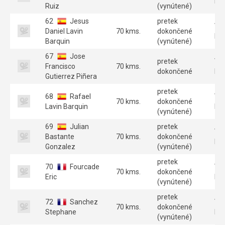
B 
Ruiz
(vynútené)
62
Jesus
pretek
Ve
Daniel Lavin
70 kms.
dokončené
B 
Barquin
(vynútené)
67
Jose
pretek
Ve
Francisco
70 kms.
dokončené
B 
Gutierrez Piñera
pretek
68
Rafael
Ve
70 kms.
dokončené
Lavin Barquin
B 
(vynútené)
69
Julian
pretek
Ve
Bastante
70 kms.
dokončené
B 
Gonzalez
(vynútené)
pretek
70
Fourcade
Ve
70 kms.
dokončené
Eric
B 
(vynútené)
pretek
72
Sanchez
Ve
70 kms.
dokončené
Stephane
B 
(vynútené)