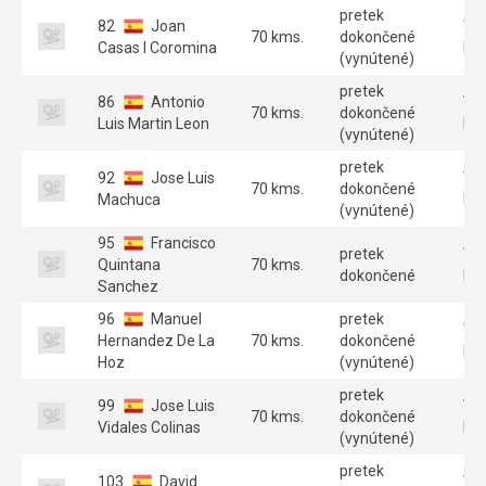
pretek
82
Joan
Ve
70 kms.
dokončené
Casas I Coromina
B 
(vynútené)
pretek
86
Antonio
Ve
70 kms.
dokončené
Luis Martin Leon
B 
(vynútené)
pretek
92
Jose Luis
Ve
70 kms.
dokončené
Machuca
B 
(vynútené)
95
Francisco
pretek
Ve
Quintana
70 kms.
dokončené
B 
Sanchez
96
Manuel
pretek
Ve
Hernandez De La
70 kms.
dokončené
B 
Hoz
(vynútené)
pretek
99
Jose Luis
Ve
70 kms.
dokončené
Vidales Colinas
B 
(vynútené)
pretek
103
David
Ve