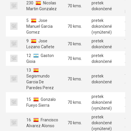
230
Nicolas
pretek
70 kms.
70
Martin Gonzalez
dokončené
Par
5
Jose
pretek
Ve
Manuel Garcia
70 kms.
dokončené
A 
Gomez
(vynútené)
9
Jose
pretek
Ve
70 kms.
Lozano Cañete
dokončené
A 
12
Gaston
pretek
Ve
70 kms.
Gioia
dokončené
A 
13
Segismundo
pretek
Ve
70 kms.
Garcia De
dokončené
A 
Paredes Perez
pretek
15
Gonzalo
Ve
70 kms.
dokončené
Fueyo Sierra
A 
(vynútené)
pretek
16
Francisco
Ve
70 kms.
dokončené
Alvarez Alonso
A 
(vynútené)