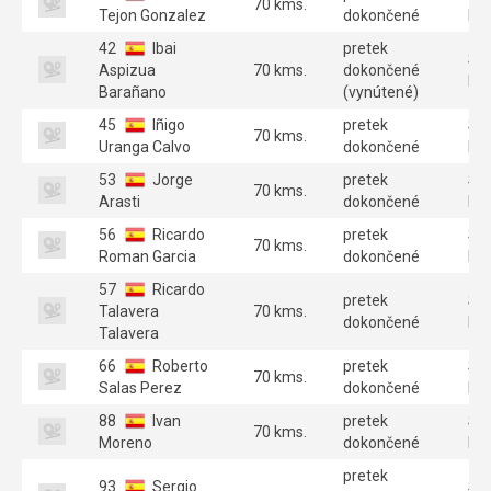
70 kms.
Tejon Gonzalez
dokončené
MA
42
Ibai
pretek
SE
Aspizua
70 kms.
dokončené
MA
Barañano
(vynútené)
45
Iñigo
pretek
SE
70 kms.
Uranga Calvo
dokončené
MA
53
Jorge
pretek
SE
70 kms.
Arasti
dokončené
MA
56
Ricardo
pretek
SE
70 kms.
Roman Garcia
dokončené
MA
57
Ricardo
pretek
SE
Talavera
70 kms.
dokončené
MA
Talavera
66
Roberto
pretek
SE
70 kms.
Salas Perez
dokončené
MA
88
Ivan
pretek
SE
70 kms.
Moreno
dokončené
MA
pretek
93
Sergio
SE