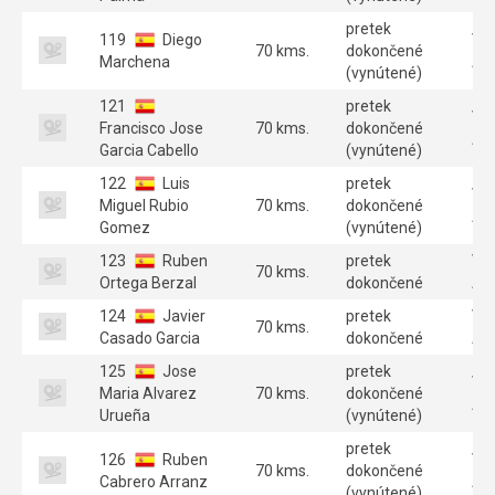
pretek
119
Diego
Ve
70 kms.
dokončené
Marchena
A 
(vynútené)
121
pretek
Ve
Francisco Jose
70 kms.
dokončené
A 
Garcia Cabello
(vynútené)
122
Luis
pretek
Ve
Miguel Rubio
70 kms.
dokončené
A 
Gomez
(vynútené)
123
Ruben
pretek
Ve
70 kms.
Ortega Berzal
dokončené
A 
124
Javier
pretek
Ve
70 kms.
Casado Garcia
dokončené
A 
125
Jose
pretek
Ve
Maria Alvarez
70 kms.
dokončené
A 
Urueña
(vynútené)
pretek
126
Ruben
Ve
70 kms.
dokončené
Cabrero Arranz
A 
(vynútené)