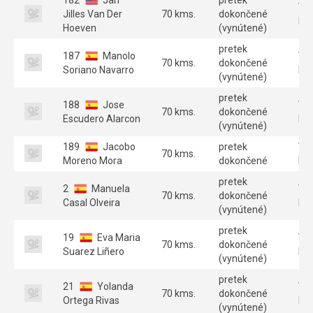
Ve
Jilles Van Der
70 kms.
dokončené
B 
Hoeven
(vynútené)
pretek
187
Manolo
Ve
70 kms.
dokončené
Soriano Navarro
B 
(vynútené)
pretek
188
Jose
Ve
70 kms.
dokončené
Escudero Alarcon
B 
(vynútené)
189
Jacobo
pretek
Ve
70 kms.
Moreno Mora
dokončené
B 
pretek
2
Manuela
Ve
70 kms.
dokončené
Casal Olveira
B 
(vynútené)
pretek
19
Eva Maria
Ve
70 kms.
dokončené
Suarez Liñero
B 
(vynútené)
pretek
21
Yolanda
Ve
70 kms.
dokončené
Ortega Rivas
B 
(vynútené)