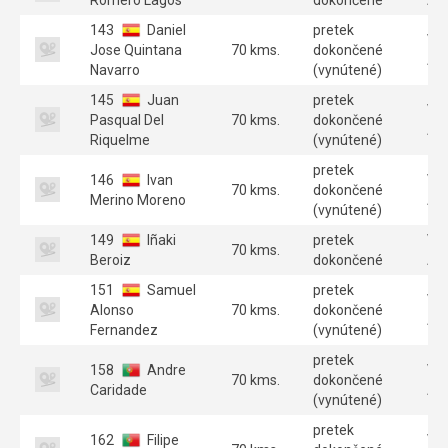
143
Daniel
pretek
Ve
Jose Quintana
70 kms.
dokončené
A 
Navarro
(vynútené)
145
Juan
pretek
Ve
Pasqual Del
70 kms.
dokončené
A 
Riquelme
(vynútené)
pretek
146
Ivan
Ve
70 kms.
dokončené
Merino Moreno
A 
(vynútené)
149
Iñaki
pretek
Ve
70 kms.
Beroiz
dokončené
A 
151
Samuel
pretek
Ve
Alonso
70 kms.
dokončené
A 
Fernandez
(vynútené)
pretek
158
Andre
Ve
70 kms.
dokončené
Caridade
A 
(vynútené)
pretek
162
Filipe
Ve