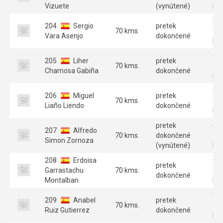
Vizuete
(vynútené)
Par
GT
204
Sergio
pretek
70 kms.
70
Vara Asenjo
dokončené
Par
GT
205
Liher
pretek
70 kms.
70
Chamosa Gabiña
dokončené
Par
GT
206
Miguel
pretek
70 kms.
70
Liaño Liendo
dokončené
Par
pretek
GT
207
Alfredo
70 kms.
dokončené
70
Simon Zornoza
(vynútené)
Par
208
Erdoisa
GT
pretek
Garrastachu
70 kms.
70
dokončené
Montalban
Par
GT
209
Anabel
pretek
70 kms.
70
Ruiz Gutierrez
dokončené
Par