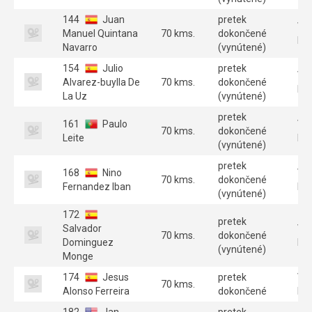
144
Juan
pretek
Ve
Manuel Quintana
70 kms.
dokončené
B 
Navarro
(vynútené)
154
Julio
pretek
Ve
Alvarez-buylla De
70 kms.
dokončené
B 
La Uz
(vynútené)
pretek
161
Paulo
Ve
70 kms.
dokončené
Leite
B 
(vynútené)
pretek
168
Nino
Ve
70 kms.
dokončené
Fernandez Iban
B 
(vynútené)
172
pretek
Salvador
Ve
70 kms.
dokončené
Dominguez
B 
(vynútené)
Monge
174
Jesus
pretek
Ve
70 kms.
Alonso Ferreira
dokončené
B 
182
Jan
pretek