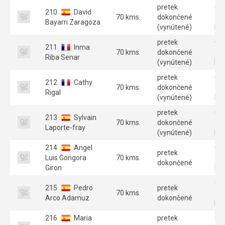
pretek
GT
210
David
70 kms.
dokončené
70
Bayarri Zaragoza
(vynútené)
Par
pretek
GT
211
Inma
70 kms.
dokončené
70
Riba Senar
(vynútené)
Par
pretek
GT
212
Cathy
70 kms.
dokončené
70
Rigal
(vynútené)
Par
pretek
GT
213
Sylvain
70 kms.
dokončené
70
Laporte-fray
(vynútené)
Par
214
Angel
GT
pretek
Luis Gongora
70 kms.
70
dokončené
Giron
Par
GT
215
Pedro
pretek
70 kms.
70
Arco Adamuz
dokončené
Par
216
Maria
pretek
GT