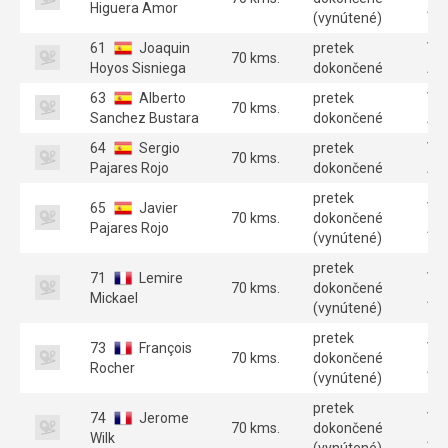
Higuera Amor
A 
(vynútené)
61
Joaquin
pretek
Ve
70 kms.
Hoyos Sisniega
dokončené
A 
63
Alberto
pretek
Ve
70 kms.
Sanchez Bustara
dokončené
A 
64
Sergio
pretek
Ve
70 kms.
Pajares Rojo
dokončené
A 
pretek
65
Javier
Ve
70 kms.
dokončené
Pajares Rojo
A 
(vynútené)
pretek
71
Lemire
Ve
70 kms.
dokončené
Mickael
A 
(vynútené)
pretek
73
François
Ve
70 kms.
dokončené
Rocher
A 
(vynútené)
pretek
74
Jerome
Ve
70 kms.
dokončené
Wilk
A 
(vynútené)