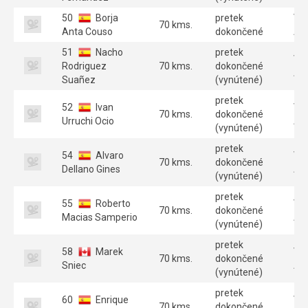
50
Borja
pretek
Ve
70 kms.
Anta Couso
dokončené
A 
51
Nacho
pretek
Ve
Rodriguez
70 kms.
dokončené
A 
Suañez
(vynútené)
pretek
52
Ivan
Ve
70 kms.
dokončené
Urruchi Ocio
A 
(vynútené)
pretek
54
Alvaro
Ve
70 kms.
dokončené
Dellano Gines
A 
(vynútené)
pretek
55
Roberto
Ve
70 kms.
dokončené
Macias Samperio
A 
(vynútené)
pretek
58
Marek
Ve
70 kms.
dokončené
Sniec
A 
(vynútené)
pretek
60
Enrique
Ve
70 kms.
dokončené