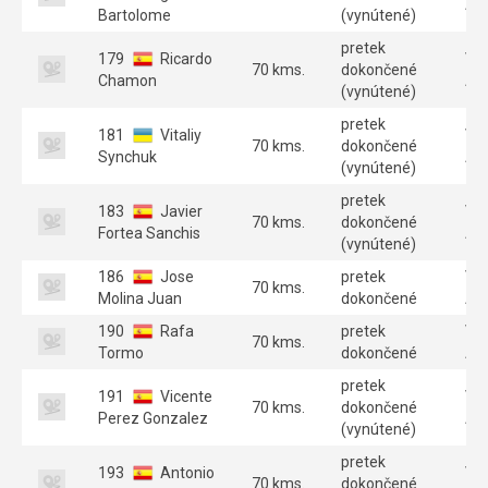
A 
Bartolome
(vynútené)
pretek
179
Ricardo
Ve
70 kms.
dokončené
Chamon
A 
(vynútené)
pretek
181
Vitaliy
Ve
70 kms.
dokončené
Synchuk
A 
(vynútené)
pretek
183
Javier
Ve
70 kms.
dokončené
Fortea Sanchis
A 
(vynútené)
186
Jose
pretek
Ve
70 kms.
Molina Juan
dokončené
A 
190
Rafa
pretek
Ve
70 kms.
Tormo
dokončené
A 
pretek
191
Vicente
Ve
70 kms.
dokončené
Perez Gonzalez
A 
(vynútené)
pretek
193
Antonio
Ve
70 kms.
dokončené