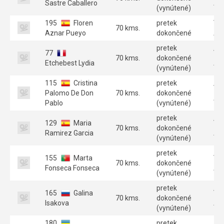
Sastre Caballero
A 
(vynútené)
195
Floren
pretek
Ve
70 kms.
Aznar Pueyo
dokončené
A 
pretek
77
Ve
70 kms.
dokončené
Etchebest Lydia
A 
(vynútené)
115
Cristina
pretek
Ve
Palomo De Don
70 kms.
dokončené
A 
Pablo
(vynútené)
pretek
129
Maria
Ve
70 kms.
dokončené
Ramirez Garcia
A 
(vynútené)
pretek
155
Marta
Ve
70 kms.
dokončené
Fonseca Fonseca
A 
(vynútené)
pretek
165
Galina
Ve
70 kms.
dokončené
Isakova
A 
(vynútené)
180
pretek