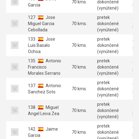
70 kms.
dokončené
Garcia
B 
(vynútené)
127
Jose
pretek
Ve
Miguel Garcia
70 kms.
dokončené
B 
Cebollada
(vynútené)
133
Jose
pretek
Ve
Luis Basalo
70 kms.
dokončené
B 
Ochoa
(vynútené)
135
Antonio
pretek
Ve
Francisco
70 kms.
dokončené
B 
Morales Serrano
(vynútené)
pretek
137
Antonio
Ve
70 kms.
dokončené
Sanchez Soto
B 
(vynútené)
pretek
138
Miguel
Ve
70 kms.
dokončené
Angel Leiva Zea
B 
(vynútené)
pretek
142
Jaime
Ve
70 kms.
dokončené
Garcia
B 
(vynútené)