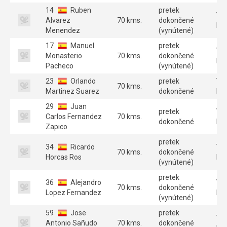
14
Ruben
pretek
Ve
Alvarez
70 kms.
dokončené
B 
Menendez
(vynútené)
17
Manuel
pretek
Ve
Monasterio
70 kms.
dokončené
B 
Pacheco
(vynútené)
23
Orlando
pretek
Ve
70 kms.
Martinez Suarez
dokončené
B 
29
Juan
pretek
Ve
Carlos Fernandez
70 kms.
dokončené
B 
Zapico
pretek
34
Ricardo
Ve
70 kms.
dokončené
Horcas Ros
B 
(vynútené)
pretek
36
Alejandro
Ve
70 kms.
dokončené
Lopez Fernandez
B 
(vynútené)
59
Jose
pretek
Ve
Antonio Sañudo
70 kms.
dokončené