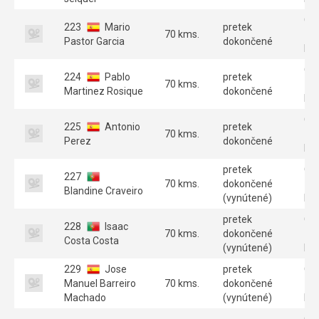
GT
223
Mario
pretek
70 kms.
70
Pastor Garcia
dokončené
Par
GT
224
Pablo
pretek
70 kms.
70
Martinez Rosique
dokončené
Par
GT
225
Antonio
pretek
70 kms.
70
Perez
dokončené
Par
pretek
GT
227
70 kms.
dokončené
70
Blandine Craveiro
(vynútené)
Par
pretek
GT
228
Isaac
70 kms.
dokončené
70
Costa Costa
(vynútené)
Par
229
Jose
pretek
GT
Manuel Barreiro
70 kms.
dokončené
70
Machado
(vynútené)
Par
GT