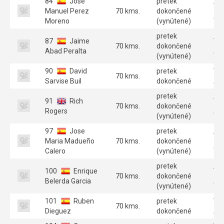
84
Jose
pretek
Ve
Manuel Perez
70 kms.
dokončené
A 
Moreno
(vynútené)
pretek
87
Jaime
Ve
70 kms.
dokončené
Abad Peralta
A 
(vynútené)
90
David
pretek
Ve
70 kms.
Sarvise Buil
dokončené
A 
pretek
91
Rich
Ve
70 kms.
dokončené
Rogers
A 
(vynútené)
97
Jose
pretek
Ve
Maria Madueño
70 kms.
dokončené
A 
Calero
(vynútené)
pretek
100
Enrique
Ve
70 kms.
dokončené
Belerda Garcia
A 
(vynútené)
101
Ruben
pretek
Ve
70 kms.
Dieguez
dokončené
A 