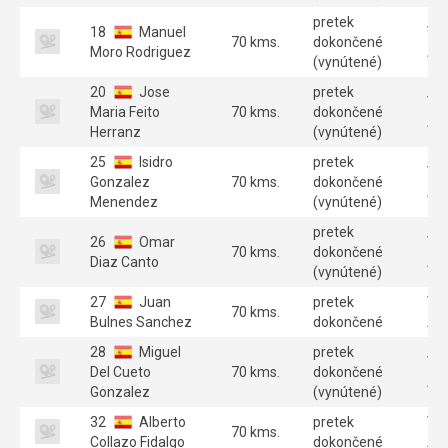
pretek
18
Manuel
Ve
70 kms.
dokončené
Moro Rodriguez
A 
(vynútené)
20
Jose
pretek
Ve
Maria Feito
70 kms.
dokončené
A 
Herranz
(vynútené)
25
Isidro
pretek
Ve
Gonzalez
70 kms.
dokončené
A 
Menendez
(vynútené)
pretek
26
Omar
Ve
70 kms.
dokončené
Diaz Canto
A 
(vynútené)
27
Juan
pretek
Ve
70 kms.
Bulnes Sanchez
dokončené
A 
28
Miguel
pretek
Ve
Del Cueto
70 kms.
dokončené
A 
Gonzalez
(vynútené)
32
Alberto
pretek
Ve
70 kms.
Collazo Fidalgo
dokončené
A 