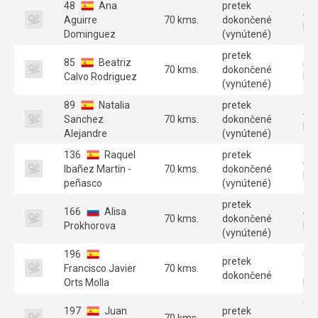
48
Ana
pretek
SE
Aguirre
70 kms.
dokončené
FE
Dominguez
(vynútené)
pretek
85
Beatriz
SE
70 kms.
dokončené
Calvo Rodriguez
FE
(vynútené)
89
Natalia
pretek
SE
Sanchez
70 kms.
dokončené
FE
Alejandre
(vynútené)
136
Raquel
pretek
SE
Ibañez Martin -
70 kms.
dokončené
FE
peñasco
(vynútené)
pretek
166
Alisa
SE
70 kms.
dokončené
Prokhorova
FE
(vynútené)
196
GT
pretek
Francisco Javier
70 kms.
70
dokončené
Orts Molla
Par
GT
197
Juan
pretek
70 kms.
70