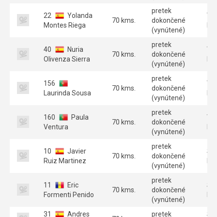
pretek
22
Yolanda
Ve
70 kms.
dokončené
Montes Riega
B 
(vynútené)
pretek
40
Nuria
Ve
70 kms.
dokončené
Olivenza Sierra
B 
(vynútené)
pretek
156
Ve
70 kms.
dokončené
Laurinda Sousa
B 
(vynútené)
pretek
160
Paula
Ve
70 kms.
dokončené
Ventura
B 
(vynútené)
pretek
10
Javier
SE
70 kms.
dokončené
Ruiz Martinez
MA
(vynútené)
pretek
11
Eric
SE
70 kms.
dokončené
Formenti Penido
MA
(vynútené)
31
Andres
pretek
SE