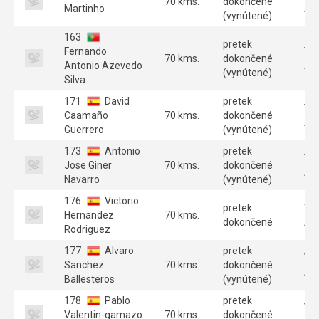
70 kms.
dokončené
Martinho
A 
(vynútené)
163
pretek
Fernando
Ve
70 kms.
dokončené
Antonio Azevedo
A 
(vynútené)
Silva
171
David
pretek
Ve
Caamaño
70 kms.
dokončené
A 
Guerrero
(vynútené)
173
Antonio
pretek
Ve
Jose Giner
70 kms.
dokončené
A 
Navarro
(vynútené)
176
Victorio
pretek
Ve
Hernandez
70 kms.
dokončené
A 
Rodriguez
177
Alvaro
pretek
Ve
Sanchez
70 kms.
dokončené
A 
Ballesteros
(vynútené)
178
Pablo
pretek
Ve
Valentin-gamazo
70 kms.
dokončené