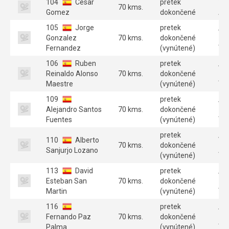
104
Cesar
pretek
Ve
70 kms.
Gomez
dokončené
A 
105
Jorge
pretek
Ve
Gonzalez
70 kms.
dokončené
A 
Fernandez
(vynútené)
106
Ruben
pretek
Ve
Reinaldo Alonso
70 kms.
dokončené
A 
Maestre
(vynútené)
109
pretek
Ve
Alejandro Santos
70 kms.
dokončené
A 
Fuentes
(vynútené)
pretek
110
Alberto
Ve
70 kms.
dokončené
Sanjurjo Lozano
A 
(vynútené)
113
David
pretek
Ve
Esteban San
70 kms.
dokončené
A 
Martin
(vynútené)
116
pretek
Ve
Fernando Paz
70 kms.
dokončené
A 
Palma
(vynútené)