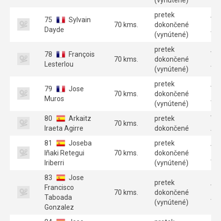
pretek
75
Sylvain
Ve
70 kms.
dokončené
Dayde
A 
(vynútené)
pretek
78
François
Ve
70 kms.
dokončené
Lesterlou
A 
(vynútené)
pretek
79
Jose
Ve
70 kms.
dokončené
Muros
A 
(vynútené)
80
Arkaitz
pretek
Ve
70 kms.
Iraeta Agirre
dokončené
A 
81
Joseba
pretek
Ve
Iñaki Retegui
70 kms.
dokončené
A 
Iriberri
(vynútené)
83
Jose
pretek
Francisco
Ve
70 kms.
dokončené
Taboada
A 
(vynútené)
Gonzalez