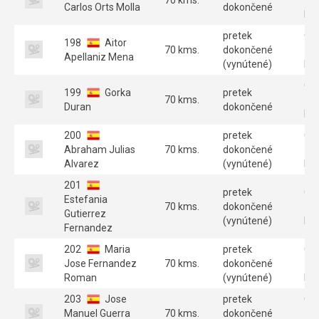
Carlos Orts Molla
dokončené
Par
pretek
GT
198
Aitor
70 kms.
dokončené
70
Apellaniz Mena
(vynútené)
Par
GT
199
Gorka
pretek
70 kms.
70
Duran
dokončené
Par
200
pretek
GT
Abraham Julias
70 kms.
dokončené
70
Alvarez
(vynútené)
Par
201
pretek
GT
Estefania
70 kms.
dokončené
70
Gutierrez
(vynútené)
Par
Fernandez
202
Maria
pretek
GT
Jose Fernandez
70 kms.
dokončené
70
Roman
(vynútené)
Par
203
Jose
pretek
GT
Manuel Guerra
70 kms.
dokončené
70