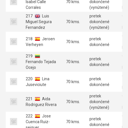
Isabel Calle
70 kms.
dokončené
70
Corrales
(vynútené)
Par
217
Luis
pretek
GT
Miguel Segura
70 kms.
dokončené
70
Fernandez
(vynútené)
Par
GT
218
Jeroen
pretek
70 kms.
70
Verheyen
dokončené
Par
219
GT
pretek
Fernando Tejada
70 kms.
70
dokončené
Ocejo
Par
GT
220
Lina
pretek
70 kms.
70
Juseviciute
dokončené
Par
pretek
GT
221
Aida
70 kms.
dokončené
70
Rodriguez Rivera
(vynútené)
Par
222
Jose
GT
pretek
Cuenca Ruiz-
70 kms.
70
dokončené
seiquer
Par