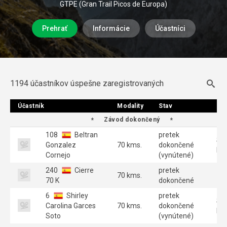
GTPE (Gran Trail Picos de Europa)
Prehrať
Informácie
Účastníci
1194 účastníkov úspešne zaregistrovaných
Účastník
Účastník
Modality
Modality
Stav
Stav
Sku
Sku
Závod dokončený
108
Beltran
pretek
SU
Gonzalez
70 kms.
dokončené
MA
Cornejo
(vynútené)
240
Cierre
pretek
70 kms.
70 K
dokončené
6
Shirley
pretek
SE
Carolina Garces
70 kms.
dokončené
FE
Soto
(vynútené)