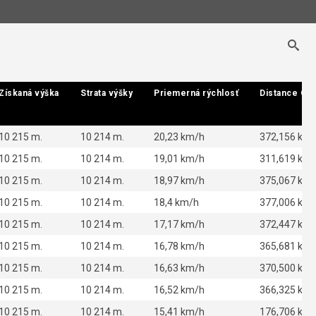
Získaná výška
Získaná výška
Strata výšky
Strata výšky
Priemerná rýchlosť
Priemerná rýchlosť
Distance GP
Distance GP
10 215 m.
10 214 m.
20,23 km/h
372,156 km
10 215 m.
10 214 m.
19,01 km/h
311,619 km
10 215 m.
10 214 m.
18,97 km/h
375,067 km
10 215 m.
10 214 m.
18,4 km/h
377,006 km
10 215 m.
10 214 m.
17,17 km/h
372,447 km
10 215 m.
10 214 m.
16,78 km/h
365,681 km
10 215 m.
10 214 m.
16,63 km/h
370,500 km
10 215 m.
10 214 m.
16,52 km/h
366,325 km
10 215 m.
10 214 m.
15,41 km/h
176,706 km