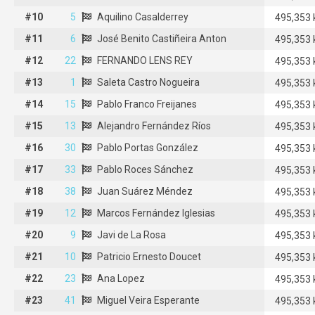
#10
#10
5
Aquilino Casalderrey
5
Aquilino Casalderrey
495,353
#11
#11
6
José Benito Castiñeira Anton
6
José Benito Castiñeira Anton
495,353
#12
#12
22
22
FERNANDO LENS REY
FERNANDO LENS REY
495,353
#13
#13
1
Saleta Castro Nogueira
1
Saleta Castro Nogueira
495,353
#14
#14
15
15
Pablo Franco Freijanes
Pablo Franco Freijanes
495,353
#15
#15
13
13
Alejandro Fernández Ríos
Alejandro Fernández Ríos
495,353
#16
#16
30
30
Pablo Portas González
Pablo Portas González
495,353
#17
#17
33
33
Pablo Roces Sánchez
Pablo Roces Sánchez
495,353
#18
#18
38
38
Juan Suárez Méndez
Juan Suárez Méndez
495,353
#19
#19
12
12
Marcos Fernández Iglesias
Marcos Fernández Iglesias
495,353
#20
#20
9
Javi de La Rosa
9
Javi de La Rosa
495,353
#21
#21
10
10
Patricio Ernesto Doucet
Patricio Ernesto Doucet
495,353
#22
#22
23
23
Ana Lopez
Ana Lopez
495,353
#23
#23
41
41
Miguel Veira Esperante
Miguel Veira Esperante
495,353