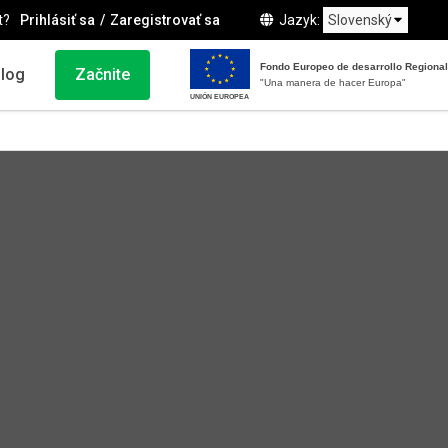
t?
Prihlásiť sa
Zaregistrovať sa
Jazyk
Fondo Europeo de desarrollo Regional
log
Začnite
"Una manera de hacer Europa"
UNIÓN EUROPEA