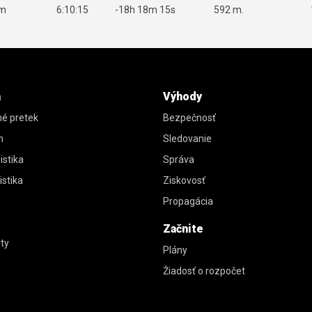
km
6:10:15
-18h 18m 15s
592 m.
a
Výhody
é pretek
Bezpečnosť
h
Sledovanie
istika
Správa
istika
Ziskovosť
Propagácia
Začnite
ty
Plány
Žiadosť o rozpočet