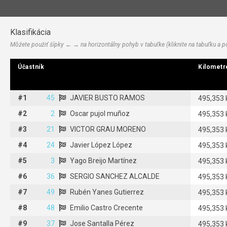
Klasifikácia
Môžete použiť šípky ← → na horizontálny pohyb v tabuľke (kliknite na tabuľku a
Účastník
Účastník
Kilometre
Kilometre
#1
#1
45
45
JAVIER BUSTO RAMOS
JAVIER BUSTO RAMOS
495,353
#2
#2
2
Oscar pujol muñoz
2
Oscar pujol muñoz
495,353
#3
#3
21
21
VICTOR GRAU MORENO
VICTOR GRAU MORENO
495,353
#4
#4
24
24
Javier López López
Javier López López
495,353
#5
#5
3
Yago Breijo Martínez
3
Yago Breijo Martínez
495,353
#6
#6
36
36
SERGIO SANCHEZ ALCALDE
SERGIO SANCHEZ ALCALDE
495,353
#7
#7
49
49
Rubén Yanes Gutierrez
Rubén Yanes Gutierrez
495,353
#8
#8
48
48
Emilio Castro Crecente
Emilio Castro Crecente
495,353
#9
#9
37
37
Jose Santalla Pérez
Jose Santalla Pérez
495,353