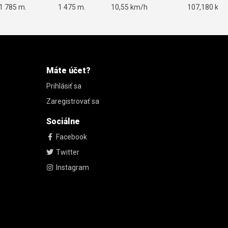
1 785 m.
1 475 m.
10,55 km/h
107,180 km
Máte účet?
Prihlásiť sa
Zaregistrovať sa
Sociálne
Facebook
Twitter
Instagram