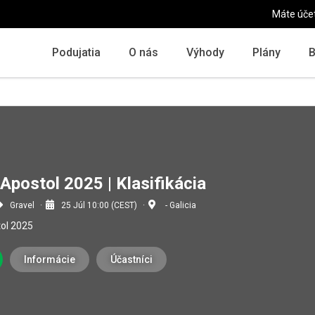
Máte úče
Podujatia
O nás
Výhody
Plány
B
 Apostol 2025 | Klasifikácia
Gravel
25 Júl 10:00 (CEST)
- Galicia
tol 2025
Informácie
Účastníci