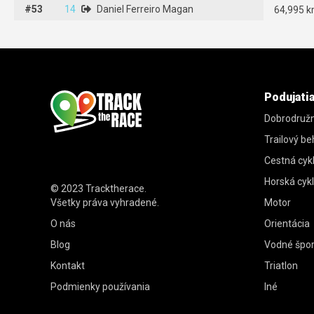
#53
#53
14
14
Daniel Ferreiro Magan
Daniel Ferreiro Magan
64,995 
Podujati
Dobrodružn
Trailový be
Cestná cykl
Horská cykl
© 2023
Tracktherace
.
Všetky práva vyhradené.
Motor
O nás
Orientácia
Blog
Vodné špor
Kontakt
Triatlon
Podmienky používania
Iné