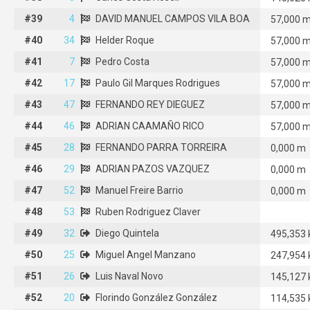
#39
#39
4
DAVID MANUEL CAMPOS VILA BOA
4
DAVID MANUEL CAMPOS VILA BOA
57,000 
#40
#40
34
34
Helder Roque
Helder Roque
57,000 
#41
#41
7
Pedro Costa
7
Pedro Costa
57,000 
#42
#42
17
17
Paulo Gil Marques Rodrigues
Paulo Gil Marques Rodrigues
57,000 
#43
#43
47
47
FERNANDO REY DIEGUEZ
FERNANDO REY DIEGUEZ
57,000 
#44
#44
46
46
ADRIAN CAAMAÑO RICO
ADRIAN CAAMAÑO RICO
57,000 
#45
#45
28
28
FERNANDO PARRA TORREIRA
FERNANDO PARRA TORREIRA
0,000 m
#46
#46
29
29
ADRIAN PAZOS VAZQUEZ
ADRIAN PAZOS VAZQUEZ
0,000 m
#47
#47
52
52
Manuel Freire Barrio
Manuel Freire Barrio
0,000 m
#48
#48
53
53
Ruben Rodriguez Claver
Ruben Rodriguez Claver
#49
#49
32
32
Diego Quintela
Diego Quintela
495,353
#50
#50
25
25
Miguel Angel Manzano
Miguel Angel Manzano
247,954
#51
#51
26
26
Luis Naval Novo
Luis Naval Novo
145,127
#52
#52
20
20
Florindo González González
Florindo González González
114,535