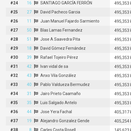
#24
#24
16
16
SANTIAGO GARCÍA FERRÓN
SANTIAGO GARCÍA FERRÓN
495,353
#25
#25
27
27
David Pacheco Garcia
David Pacheco Garcia
495,353
#26
#26
11
11
Juan Manuel Fajardo Sarmiento
Juan Manuel Fajardo Sarmiento
495,353
#27
#27
50
50
Blas Lamas Fernandez
Blas Lamas Fernandez
495,353
#28
#28
51
51
Jose A Saavedra Pita
Jose A Saavedra Pita
495,353
#29
#29
18
18
David Gómez Fernández
David Gómez Fernández
495,353
#30
#30
39
39
Rafael Tojeiro Pérez
Rafael Tojeiro Pérez
495,353
#31
#31
42
42
Ivan vidal de sa
Ivan vidal de sa
495,353
#32
#32
43
43
Anxo Vila González
Anxo Vila González
495,353
#33
#33
40
40
Pablo Valdueza Bermudez
Pablo Valdueza Bermudez
495,353
#34
#34
31
31
Jairo Prieto Caamaño
Jairo Prieto Caamaño
495,353
#35
#35
35
35
Luis Salgado Antelo
Luis Salgado Antelo
495,353
#36
#36
44
44
Jose Yera Fachal
Jose Yera Fachal
405,317
#37
#37
19
19
Alejandro Gonzalez Gende
Alejandro Gonzalez Gende
405,254
#38
#38
8
Carles Costa Rosell
8
Carles Costa Rosell
145,623