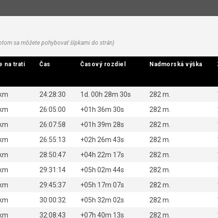
 potom sa môžete pohybovať šípkami do strán)
 na trati
 na trati
Čas
Čas
Časový rozdiel
Časový rozdiel
Nadmorská výška
Nadmorská výška
 km
24:28:30
1d. 00h 28m 30s
282 m.
 km
26:05:00
+01h 36m 30s
282 m.
 km
26:07:58
+01h 39m 28s
282 m.
 km
26:55:13
+02h 26m 43s
282 m.
 km
28:50:47
+04h 22m 17s
282 m.
 km
29:31:14
+05h 02m 44s
282 m.
 km
29:45:37
+05h 17m 07s
282 m.
 km
30:00:32
+05h 32m 02s
282 m.
 km
32:08:43
+07h 40m 13s
282 m.