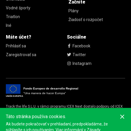
Začnite
Vodné športy
Plány
Triatlon
Žiadosť o rozpočet
Iné
Máte účet?
Sociálne
Prihlásiť sa
Facebook
Zaregistrovať sa
Twitter
Instagram
Fondo Europeo de desarrollo Regional
"Una manera de hacer Europa"
UNIÓN EUROPEA
Track the life S.L.U. v rámci programu ICEX Next dostalo podporu od ICEX
a spolufinancovanie z európskeho fondu FEDER.
Táto stránka používa cookies.
Cieľom tejto podpory je prispieť k medzinárodnému rozvoju spoločnosti a
Ak budete pokračovať v prehliadaní, predpokladáme, že
jej okolia.
súhlasíte s ich používaním. Viac informácií v
Zásady