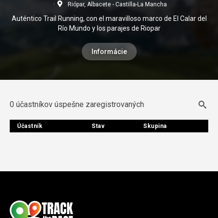
Riópar, Albacete - Castilla-La Mancha
Auténtico Trail Running, con el maravilloso marco de El Calar del
Río Mundo y los parajes de Riopar
Informácie
0 účastníkov úspešne zaregistrovaných
Účastník
Účastník
Stav
Stav
Skupina
Skupina