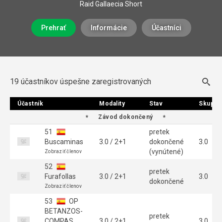
Raid Gallaecia Short
Prehrať
Informácie
Účastníci
19 účastníkov úspešne zaregistrovaných
Účastník
Účastník
Modality
Modality
Stav
Stav
Skupin
Skupin
Závod dokončený
51
pretek
Buscaminas
3.0 / 2+1
dokončené
3.0
(vynútené)
Zobraziť členov
52
pretek
Furafollas
3.0 / 2+1
3.0
dokončené
Zobraziť členov
53
OP
BETANZOS-
pretek
COMPAS
3.0 / 2+1
3.0