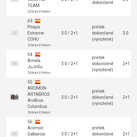
dokončené
TEAM
Zobraziť členov
63
Pitaya
pretek
Extreme
3.0 / 2+1
dokončené
3.0
COHU
(vynútené)
Zobraziť členov
54
pretek
Arnela
3.0 / 2+1
dokončené
2+1
JuJoSu
(vynútené)
Zobraziť členov
55
AROMON-
pretek
ARTABROS
3.0 / 2+1
dokončené
2+1
AroBros
(vynútené)
Columbus
Zobraziť členov
56
Aromon
pretek
Gallaecia
3.0 / 2+1
dokončené
2+1