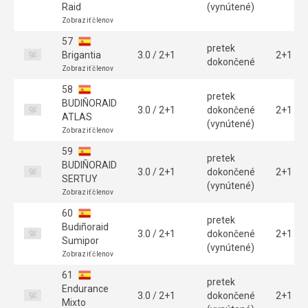
Raid
(vynútené)
Zobraziť členov
57
pretek
Brigantia
3.0 / 2+1
2+1
dokončené
Zobraziť členov
58
pretek
BUDIÑORAID
3.0 / 2+1
dokončené
2+1
ATLAS
(vynútené)
Zobraziť členov
59
pretek
BUDIÑORAID
3.0 / 2+1
dokončené
2+1
SERTUY
(vynútené)
Zobraziť členov
60
pretek
Budiñoraid
3.0 / 2+1
dokončené
2+1
Sumipor
(vynútené)
Zobraziť členov
61
pretek
Endurance
3.0 / 2+1
dokončené
2+1
Mixto