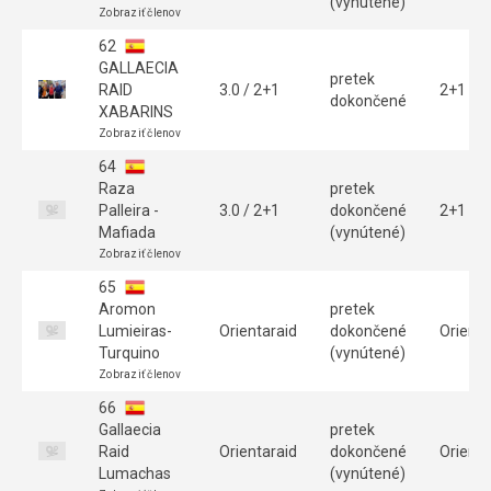
(vynútené)
Zobraziť členov
62
GALLAECIA
pretek
RAID
3.0 / 2+1
2+1
dokončené
XABARINS
Zobraziť členov
64
Raza
pretek
Palleira -
3.0 / 2+1
dokončené
2+1
Mafiada
(vynútené)
Zobraziť členov
65
Aromon
pretek
Lumieiras-
Orientaraid
dokončené
Orienta
Turquino
(vynútené)
Zobraziť členov
66
Gallaecia
pretek
Raid
Orientaraid
dokončené
Orienta
Lumachas
(vynútené)