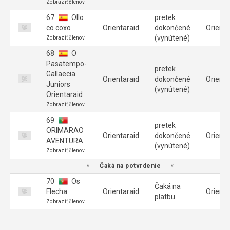
Zobraziť členov
67
Ollo
pretek
co coxo
Orientaraid
dokončené
Orienta
(vynútené)
Zobraziť členov
68
O
Pasatempo-
pretek
Gallaecia
Orientaraid
dokončené
Orienta
Juniors
(vynútené)
Orientaraid
Zobraziť členov
69
pretek
ORIMARAO
Orientaraid
dokončené
Orienta
AVENTURA
(vynútené)
Zobraziť členov
Čaká na potvrdenie
70
Os
Čaká na
Flecha
Orientaraid
Orienta
platbu
Zobraziť členov