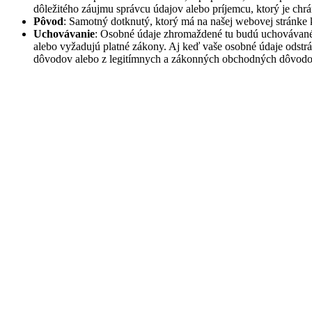
dôležitého záujmu správcu údajov alebo príjemcu, ktorý je ch
Pôvod
: Samotný dotknutý, ktorý má na našej webovej stránke 
Uchovávanie
: Osobné údaje zhromaždené tu budú uchovávané 
alebo vyžadujú platné zákony. Aj keď vaše osobné údaje odstr
dôvodov alebo z legitímnych a zákonných obchodných dôvodo