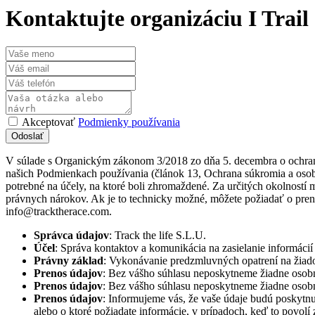
Kontaktujte organizáciu I Trail
Akceptovať
Podmienky používania
V súlade s Organickým zákonom 3/2018 zo dňa 5. decembra o ochrane
našich Podmienkach používania (článok 13, Ochrana súkromia a osob
potrebné na účely, na ktoré boli zhromaždené. Za určitých okolnost
právnych nárokov. Ak je to technicky možné, môžete požiadať o prenos
info@tracktherace.com.
Správca údajov
: Track the life S.L.U.
Účel
: Správa kontaktov a komunikácia na zasielanie informácií t
Právny základ
: Vykonávanie predzmluvných opatrení na žiados
Prenos údajov
: Bez vášho súhlasu neposkytneme žiadne osobné
Prenos údajov
: Bez vášho súhlasu neposkytneme žiadne osobné
Prenos údajov
: Informujeme vás, že vaše údaje budú poskytnut
alebo o ktoré požiadate informácie, v prípadoch, keď to povolí