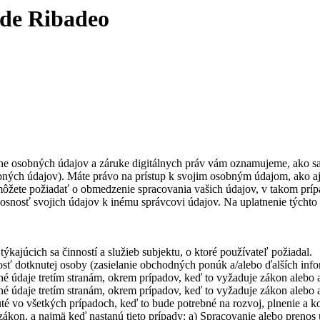
 de Ribadeo
 osobných údajov a záruke digitálnych práv vám oznamujeme, ako sa 
ných údajov). Máte právo na prístup k svojim osobným údajom, ako aj 
í môžete požiadať o obmedzenie spracovania vašich údajov, v takom prí
nosť svojich údajov k inému správcovi údajov. Na uplatnenie týchto pr
ýkajúcich sa činností a služieb subjektu, o ktoré používateľ požiadal.
ť dotknutej osoby (zasielanie obchodných ponúk a/alebo ďalších inform
 údaje tretím stranám, okrem prípadov, keď to vyžaduje zákon alebo a
 údaje tretím stranám, okrem prípadov, keď to vyžaduje zákon alebo a
é vo všetkých prípadoch, keď to bude potrebné na rozvoj, plnenie a kon
 zákon, a najmä keď nastanú tieto prípady: a) Spracovanie alebo preno