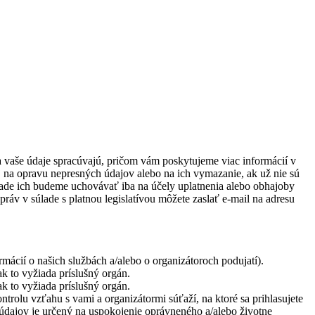
vaše údaje spracúvajú, pričom vám poskytujeme viac informácií v
na opravu nepresných údajov alebo na ich vymazanie, ak už nie sú
pade ich budeme uchovávať iba na účely uplatnenia alebo obhajoby
áv v súlade s platnou legislatívou môžete zaslať e-mail na adresu
ácií o našich službách a/alebo o organizátoroch podujatí).
k to vyžiada príslušný orgán.
k to vyžiada príslušný orgán.
trolu vzťahu s vami a organizátormi súťaží, na ktoré sa prihlasujete
s údajov je určený na uspokojenie oprávneného a/alebo životne