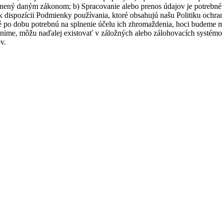
ránený daným zákonom; b) Spracovanie alebo prenos údajov je potrebn
k dispozícii Podmienky používania, ktoré obsahujú našu Politiku ochr
po dobu potrebnú na splnenie účelu ich zhromaždenia, hoci budeme mu
ánime, môžu naďalej existovať v záložných alebo zálohovacích systémo
v.