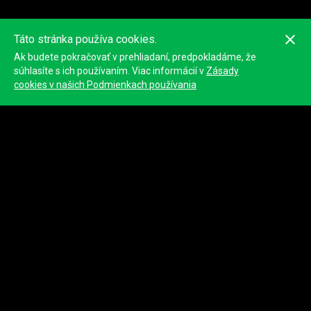
Táto stránka používa cookies.
Ak budete pokračovať v prehliadaní, predpokladáme, že
Toto hodnotenie nemusí byť presné, pretože je vypočítané z GPS
pozícií zariadení. Oficiálna klasifikácia bude zverejnená
súhlasíte s ich používaním. Viac informácií v
Zásady
organizátorom.
cookies v našich Podmienkach používania
© 2023
Tracktherace
.
Všetky práva vyhradené.
O nás
Blog