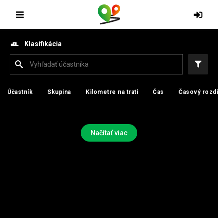
Klasifikácia
Účastník
Účastník
Skupina
Skupina
Kilometre na trati
Kilometre na trati
Čas
Čas
Časový rozdi
Časový rozdi
Načítať viac