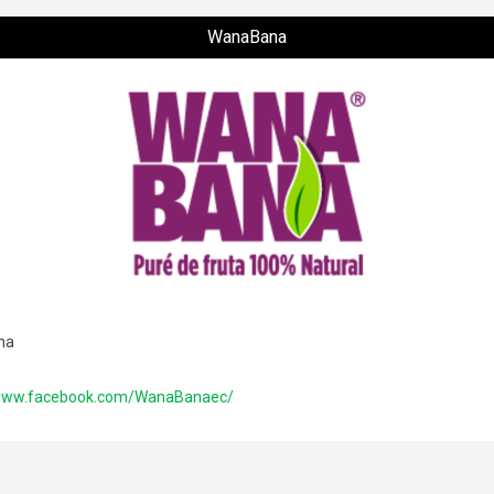
WanaBana
na
/www.facebook.com/WanaBanaec/