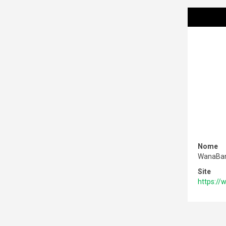
Nome
WanaBa
Site
https:/