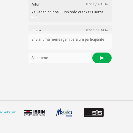
Artur
07/12, 14:46 hs
Ya llegan chicos !! Con todo cracks!! Fuerza
ahí
Juank
07/12, 14:44 hs
Listo Coach, rumbo a la meta
Diana Cordero
07/12, 13:35 hs
Vamos yamilwiiiiii falta poco
May
07/12, 09:47 hs
Vamos con todo chc@s!!! Ya falta poco 👏👏👏
Juank
07/12, 09:18 hs
Dale Ppppaaaazzzz, con todo
Juank
07/12, 09:17 hs
Vamos vamos que llegamos VOLTA , aprieten
ahí, están con buen ritmo