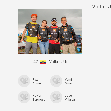
Volta - J
47
Volta - Jdj
Paz
Yamil
Cornejo
Simon
Xavier
José
Espinosa
Villalba