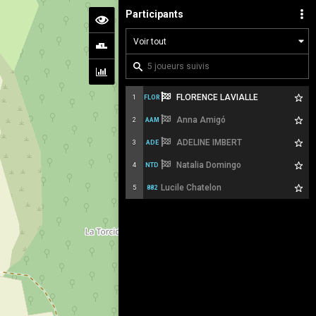
Participants
FLORENCE LAVIALLE
1
FLOR
Anna Amigó
2
AAM
ADELINE IMBERT
3
ADE
Natalia Domingo
4
NTD
Lucile Chatelon
5
882