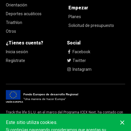
Orientación
Empezar
Deportes acuáticos
Planes
Triathlon
Solicitud de presupuesto
Otros
¿Tienes cuenta?
Social
Inicia sesión
Facebook
Regístrate
Twitter
Instagram
Fondo Europeo de desarrollo Regional
"Una manera de hacer Europa"
UNIÓN EUROPEA
Track the life S.L.U. en el marco del Programa ICEX Next, ha contado con
el apoyo de ICEX y con la cofinanciación del fondo europeo FEDER.
Este sitio utiliza cookies.
La finalidad de este apoyo es contribuir al desarrollo internacional de la
Si continúas navegando consideramos que aceptas su
empresa y de su entorno