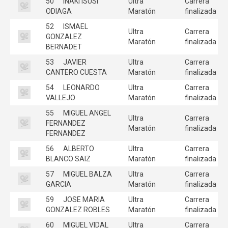
50
IÑAKI ISUSI
Ultra
Carrera
ODIAGA
Maratón
finalizada
52
ISMAEL
Ultra
Carrera
GONZALEZ
Maratón
finalizada
BERNADET
53
JAVIER
Ultra
Carrera
CANTERO CUESTA
Maratón
finalizada
54
LEONARDO
Ultra
Carrera
VALLEJO
Maratón
finalizada
55
MIGUEL ANGEL
Ultra
Carrera
FERNANDEZ
Maratón
finalizada
FERNANDEZ
56
ALBERTO
Ultra
Carrera
BLANCO SAIZ
Maratón
finalizada
57
MIGUEL BALZA
Ultra
Carrera
GARCIA
Maratón
finalizada
59
JOSE MARIA
Ultra
Carrera
GONZALEZ ROBLES
Maratón
finalizada
60
MIGUEL VIDAL
Ultra
Carrera