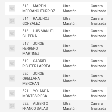
513
MARTIN
Ultra
Carrera
MEDRANO ITURRIOZ
Maratón
finalizada
514
RAUL HOZ
Ultra
Carrera
GONZALEZ
Maratón
finalizada
516
LUIS MANUEL
Ultra
Carrera
GIL PEÑA
Maratón
finalizada
517
JORGE
Ultra
Carrera
HERRERO
Maratón
finalizada
MARTINEZ
519
GABRIEL
Ultra
Carrera
RICHTER LARREA
Maratón
finalizada
520
JORGE
Ultra
Carrera
ORELLANA
Maratón
finalizada
MERCHAN
521
YOLANDA
Ultra
Carrera
MONTES RIEGA
Maratón
finalizada
522
ALBERTO
Ultra
Carrera
FRANCO SALAS
Maratón
finalizada