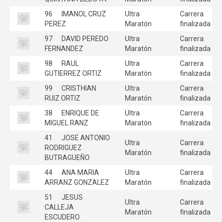
96
IMANOL CRUZ
Ultra
Carrera
PEREZ
Maratón
finalizada
97
DAVID PEREDO
Ultra
Carrera
FERNANDEZ
Maratón
finalizada
98
RAUL
Ultra
Carrera
GUTIERREZ ORTIZ
Maratón
finalizada
99
CRISTHIAN
Ultra
Carrera
RUIZ ORTIZ
Maratón
finalizada
38
ENRIQUE DE
Ultra
Carrera
MIGUEL RANZ
Maratón
finalizada
41
JOSE ANTONIO
Ultra
Carrera
RODRIGUEZ
Maratón
finalizada
BUTRAGUEÑO
44
ANA MARIA
Ultra
Carrera
ARRANZ GONZALEZ
Maratón
finalizada
51
JESUS
Ultra
Carrera
CALLEJA
Maratón
finalizada
ESCUDERO