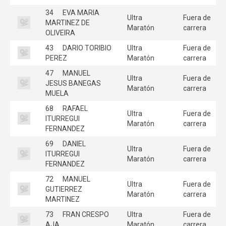
34
EVA MARIA
Ultra
Fuera de
MARTINEZ DE
Maratón
carrera
OLIVEIRA
43
DARIO TORIBIO
Ultra
Fuera de
PEREZ
Maratón
carrera
47
MANUEL
Ultra
Fuera de
JESUS BANEGAS
Maratón
carrera
MUELA
68
RAFAEL
Ultra
Fuera de
ITURREGUI
Maratón
carrera
FERNANDEZ
69
DANIEL
Ultra
Fuera de
ITURREGUI
Maratón
carrera
FERNANDEZ
72
MANUEL
Ultra
Fuera de
GUTIERREZ
Maratón
carrera
MARTINEZ
73
FRAN CRESPO
Ultra
Fuera de
AJA
Maratón
carrera