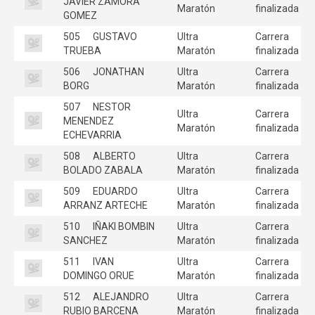
JAVIER ZAMORA
Maratón
finalizada
GOMEZ
505
GUSTAVO
Ultra
Carrera
TRUEBA
Maratón
finalizada
506
JONATHAN
Ultra
Carrera
BORG
Maratón
finalizada
507
NESTOR
Ultra
Carrera
MENENDEZ
Maratón
finalizada
ECHEVARRIA
508
ALBERTO
Ultra
Carrera
BOLADO ZABALA
Maratón
finalizada
509
EDUARDO
Ultra
Carrera
ARRANZ ARTECHE
Maratón
finalizada
510
IÑAKI BOMBIN
Ultra
Carrera
SANCHEZ
Maratón
finalizada
511
IVAN
Ultra
Carrera
DOMINGO ORUE
Maratón
finalizada
512
ALEJANDRO
Ultra
Carrera
RUBIO BARCENA
Maratón
finalizada