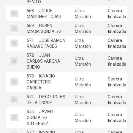
BENITO
568
JORGE
Ultra
Carrera
MARTINEZ TOJAR
Maratón
finalizada
569
RUBEN
Ultra
Carrera
MACIA GONZALEZ
Maratón
finalizada
571
JOSE RAMON
Ultra
Carrera
RABAGO FACES
Maratón
finalizada
572
JUAN
Ultra
Carrera
CARLOS VARONA
Maratón
finalizada
BUENO
573
IGNACIO
Ultra
Carrera
CARRETERO
Maratón
finalizada
GARCIA
574
DIEGO ROJAS
Ultra
Carrera
DE LA TORRE
Maratón
finalizada
575
JAVIER
Ultra
Carrera
GONZALEZ
Maratón
finalizada
GUTIERREZ
577
IGNACIO
Ultra
Carrera