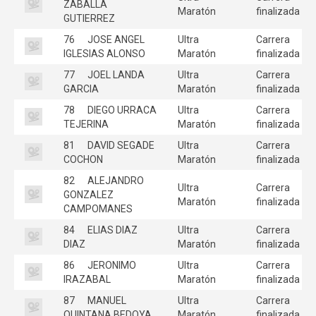
ZABALLA
Maratón
finalizada
GUTIERREZ
76
JOSE ANGEL
Ultra
Carrera
IGLESIAS ALONSO
Maratón
finalizada
77
JOEL LANDA
Ultra
Carrera
GARCIA
Maratón
finalizada
78
DIEGO URRACA
Ultra
Carrera
TEJERINA
Maratón
finalizada
81
DAVID SEGADE
Ultra
Carrera
COCHON
Maratón
finalizada
82
ALEJANDRO
Ultra
Carrera
GONZALEZ
Maratón
finalizada
CAMPOMANES
84
ELIAS DIAZ
Ultra
Carrera
DIAZ
Maratón
finalizada
86
JERONIMO
Ultra
Carrera
IRAZABAL
Maratón
finalizada
87
MANUEL
Ultra
Carrera
QUINTANA BEDOYA
Maratón
finalizada