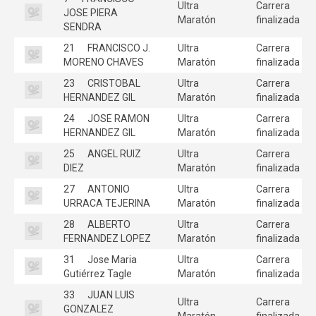
Ultra
Carrera
JOSE PIERA
Maratón
finalizada
SENDRA
21
FRANCISCO J.
Ultra
Carrera
MORENO CHAVES
Maratón
finalizada
23
CRISTOBAL
Ultra
Carrera
HERNANDEZ GIL
Maratón
finalizada
24
JOSE RAMON
Ultra
Carrera
HERNANDEZ GIL
Maratón
finalizada
25
ANGEL RUIZ
Ultra
Carrera
DIEZ
Maratón
finalizada
27
ANTONIO
Ultra
Carrera
URRACA TEJERINA
Maratón
finalizada
28
ALBERTO
Ultra
Carrera
FERNANDEZ LOPEZ
Maratón
finalizada
31
Jose Maria
Ultra
Carrera
Gutiérrez Tagle
Maratón
finalizada
33
JUAN LUIS
Ultra
Carrera
GONZALEZ
Maratón
finalizada