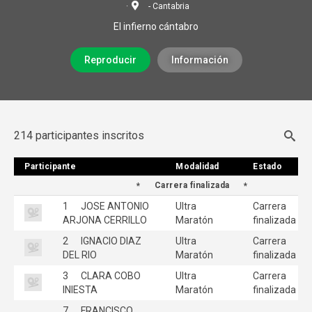
- Cantabria
El infierno cántabro
Reproducir
Información
214 participantes inscritos
Participante
Participante
Modalidad
Modalidad
Estado
Estado
Carrera finalizada
1
JOSE ANTONIO
Ultra
Carrera
ARJONA CERRILLO
Maratón
finalizada
2
IGNACIO DIAZ
Ultra
Carrera
DEL RIO
Maratón
finalizada
3
CLARA COBO
Ultra
Carrera
INIESTA
Maratón
finalizada
7
FRANCISCO