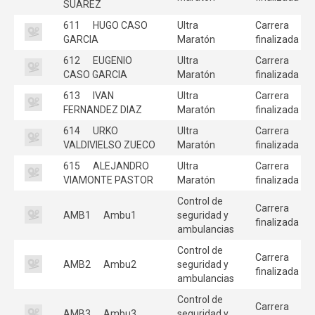
SUAREZ
611
HUGO CASO
Ultra
Carrera
GARCIA
Maratón
finalizada
612
EUGENIO
Ultra
Carrera
CASO GARCIA
Maratón
finalizada
613
IVAN
Ultra
Carrera
FERNANDEZ DIAZ
Maratón
finalizada
614
URKO
Ultra
Carrera
VALDIVIELSO ZUECO
Maratón
finalizada
615
ALEJANDRO
Ultra
Carrera
VIAMONTE PASTOR
Maratón
finalizada
Control de
Carrera
AMB1
Ambu1
seguridad y
finalizada
ambulancias
Control de
Carrera
AMB2
Ambu2
seguridad y
finalizada
ambulancias
Control de
Carrera
AMB3
Ambu3
seguridad y