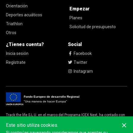
Orientación
Empezar
Deportes acuáticos
Planes
Triathlon
Solicitud de presupuesto
Otros
¿Tienes cuenta?
Social
Inicia sesión
Facebook
Regístrate
Twitter
Instagram
Fondo Europeo de desarrollo Regional
"Una manera de hacer Europa"
UNIÓN EUROPEA
Track the life S.L.U. en el marco del Programa ICEX Next, ha contado con
el apoyo de ICEX y con la cofinanciación del fondo europeo FEDER.
Este sitio utiliza cookies.
La finalidad de este apoyo es contribuir al desarrollo internacional de la
Si continúas navegando consideramos que aceptas su
empresa y de su entorno