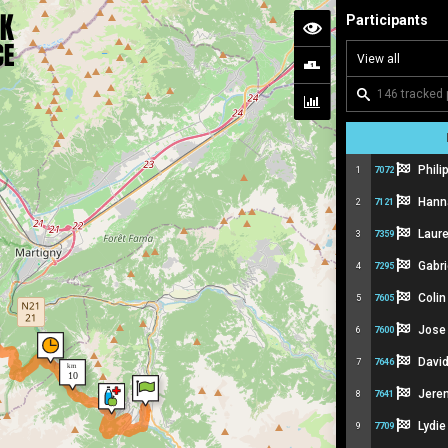
Participants
Phili
1
7072
Hann
2
7121
Laur
3
7359
Gabri
4
7295
Colin
5
7605
Jose
6
7600
David
7
7646
Jere
8
7641
Lydi
9
7709