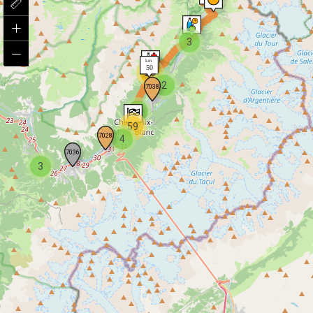
3
25
2
4
59
4
3