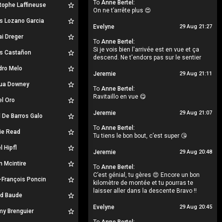
To
Anne Bertel:
tophe Laffineuse
On ne t’arrête plus 😍
s Lozano Garcia
Evelyne
29 Aug 21:27
ai Dreger
To
Anne Bertel:
Si je vois bien l'arrivée est en vue et ça
os Castañon
descend. Ne t'endors pas sur le sentier
dro Melo
Jeremie
29 Aug 21:11
ua Downey
To
Anne Bertel:
Ravitaillo en vue 😋
l Oro
Jeremie
29 Aug 21:07
 De Barros Galo
To
Anne Bertel:
ie Read
Tu tiens le bon bout, c’est super 😘
l Hipfl
Jeremie
29 Aug 20:48
in Mcintire
To
Anne Bertel:
C’est génial, tu gères 😍 Encore un bon
-François Poncin
kilomètre de montée et tu pourras te
laisser aller dans la descente Bravo !!
rd Baude
Evelyne
29 Aug 20:45
my Brenguier