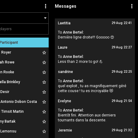
Messages
Laetitia
29 Aug 22:41
To
Anne Bertel:
Dernière ligne droite!!! Gooooo 😍
Participant
Laure
29 Aug 22:27
p Royer
To
Anne Bertel:
Less than 2 more to go! 💪
ah Rowe
sandrine
29 Aug 22:25
en Rooke
To
Anne Bertel:
ella Brinkley
quel exploit , tu as magnifiquement géré
cette couse ! tu es incroyable 😻
 Desir
Evelyne
29 Aug 21:54
 Antonio Dobon Costa
To
Anne Bertel:
 Timsit Martin
Bientôt fini. Attention aux derniers
tournants dans la descente.
my Bartak
Jeremie
29 Aug 21:32
e Lemonsu