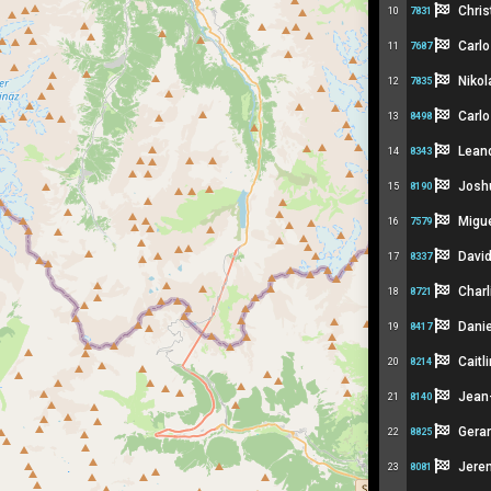
Chris
10
7831
Carlo
11
7687
Nikol
12
7835
Carl
13
8498
Lean
14
8343
Josh
15
8190
Migue
16
7579
David
17
8337
Charl
18
8721
Danie
19
8417
Caitl
20
8214
Jean
21
8140
Gera
22
8825
Jere
23
8081