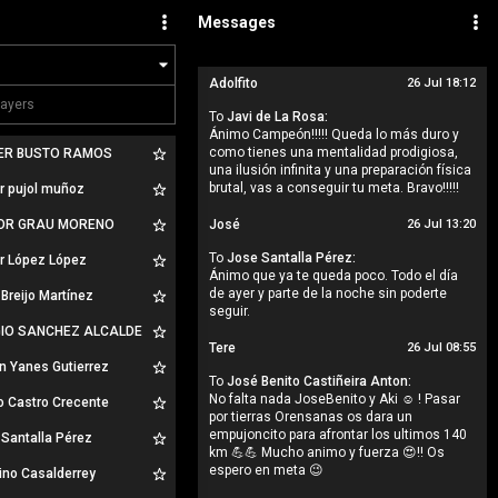
Messages
Adolfito
26 Jul 18:12
To
Javi de La Rosa:
Ánimo Campeón!!!!! Queda lo más duro y
como tienes una mentalidad prodigiosa,
ER BUSTO RAMOS
una ilusión infinita y una preparación física
brutal, vas a conseguir tu meta. Bravo!!!!!
r pujol muñoz
OR GRAU MORENO
José
26 Jul 13:20
To
Jose Santalla Pérez:
r López López
Ánimo que ya te queda poco. Todo el día
de ayer y parte de la noche sin poderte
Breijo Martínez
seguir.
IO SANCHEZ ALCALDE
Tere
26 Jul 08:55
n Yanes Gutierrez
To
José Benito Castiñeira Anton:
No falta nada JoseBenito y Aki ☺️ ! Pasar
o Castro Crecente
por tierras Orensanas os dara un
empujoncito para afrontar los ultimos 140
Santalla Pérez
km 💪💪 Mucho animo y fuerza 😍!! Os
espero en meta 😉
ino Casalderrey