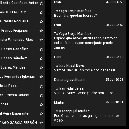
Fran
26 Jul 06:55
Benito Castiñeira Anton
To
Yago Breijo Martínez:
ANDO LENS REY
Buen día, quedan fuerzas?
a Castro Nogueira
Fran
25 Jul 22:59
 Franco Freijanes
To
Yago Breijo Martínez:
Espero que estés disfrutando,dentro do
ndro Fernández Ríos
esforzó que supon semejante prueba
,ánimo
o Portas González
Dani
25 Jul 22:10
o Roces Sánchez
To
Luis Naval Novo:
 Suárez Méndez
Vamos Navi !!!!! Ánimo e con cabeza!!!
os Fernández Iglesias
Donanagravelteam
25 Jul 20:39
de La Rosa
To
Ivan vidal de sa:
Vamos Ivan!!! Come y bebe non't stop
cio Ernesto Doucet
Martin
25 Jul 10:31
Lopez
To
Oscar pujol muñoz:
l Veira Esperante
Ese Oscar en tierras gallegas, queremos
vídeo
IAGO GARCÍA FERRÓN