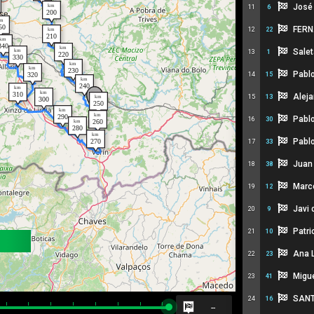
José 
11
6
FERN
12
22
Salet
13
1
Pablo
14
15
Aleja
15
13
Pabl
16
30
Pabl
17
33
Juan
18
38
Marc
19
12
Javi 
20
9
Patri
21
10
Ana 
22
23
Migue
23
41
SANT
24
16
--