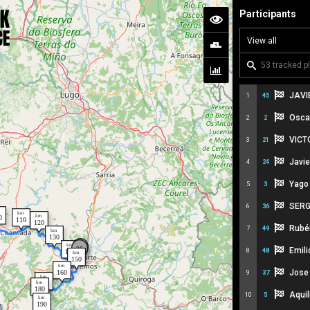
Participants
JAVI
1
45
Osca
2
2
VICT
3
21
Javie
4
24
Yago 
5
3
SERG
6
36
Rubé
7
49
Emili
8
48
Jose 
9
37
Aquil
10
5