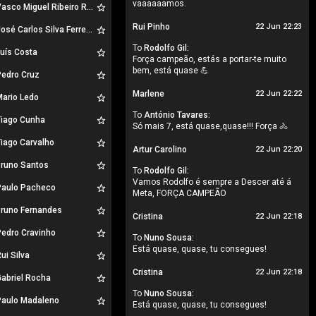
vaaaaaamos.
sco Miguel Ribeiro Rosa Reis Fortunato
Rui Pinho
22 Jun 22:23
sé Carlos Silva Ferreira Seabra
To
Rodolfo Gil:
uís Costa
Força campeão, estás a portar-te muito
bem, está quase 💪
edro Cruz
Marlene
22 Jun 22:22
ario Ledo
To
António Tavares:
iago Cunha
Só mais 7, está quase,quase!!! Força 🚴
iago Carvalho
Artur Carolino
22 Jun 22:20
runo Santos
To
Rodolfo Gil:
Vamos Rodolfo é sempre a Descer até á
aulo Pacheco
Meta, FORÇA CAMPEÃO
runo Fernandes
Cristina
22 Jun 22:18
edro Cravinho
To
Nuno Sousa:
Está quase, quase, tu consegues!
ui Silva
Cristina
22 Jun 22:18
abriel Rocha
To
Nuno Sousa:
aulo Madaleno
Está quase, quase, tu consegues!