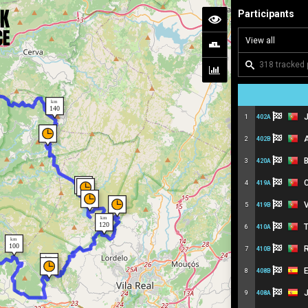
Participants
J
1
402A
A
2
402B
B
3
420A
C
4
419A
V
5
419B
T
6
410A
R
7
410B
E
8
408B
J
9
408A