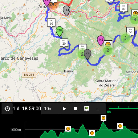
243
4
3
2
2
1 d. 18:59:00
--
0h
1000 m