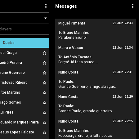
Messages
Miguel Pimenta
22 Jun 23:33
To
Bruno Marinho:
Parabéns Bruno!
Duplas
Maira e Vasco
22 Jun 22:34
oel Graça
To
António Tavares:
Força! Já falta pouco….
ndré Pereira
Nuno Costa
22 Jun 22:31
runo Guerreiro
To
Paulo:
ristóvão Ribeiro
Grande Guerreiro, amigo abração.
ítor Martins
Nuno Costa
22 Jun 22:29
iago Gomes
To
Paulo:
Grande Paulo, grande guerreiro
ui Pires
Nuno Costa
22 Jun 22:25
duardo Marquez Parra
To
Bruno Marinho:
esus López Falcato
Fooooorça Bruno já falta pouco