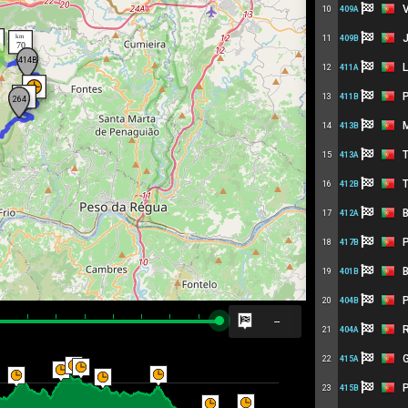
Va
10
409A
Jo
11
409B
L
12
411A
P
13
411B
M
14
413B
T
15
413A
T
16
412B
B
17
412A
P
18
417B
B
19
401B
P
20
404B
--
R
21
404A
G
22
415A
P
23
415B