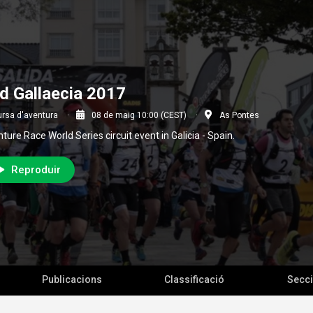
d Gallaecia 2017
rsa d'aventura
08 de maig 10:00 (CEST)
As Pontes
ture Race World Series circuit event in Galicia - Spain.
Reproduir
Publicacions
Classificació
Secc