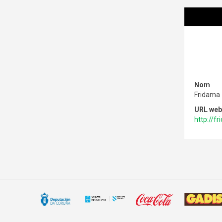
Nom
Fridama
URL web
http://f