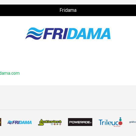
Fridama
ridama.com