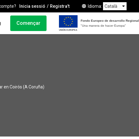
compte?
Inicia sessió
Registra't
Idioma
Fondo Europeo de desarrollo Regional
g
Començar
"Una manera de hacer Europa"
UNIÓN EUROPEA
r en Coirós (A Coruña)