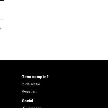
n
Tens compte?
Inicia sessió
Registra't
Social