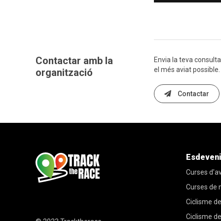
Contactar amb la
Envia la teva consulta
el més aviat possible.
organització
Contactar
Esdeven
Curses d'a
Curses de
Ciclisme de
Ciclisme d