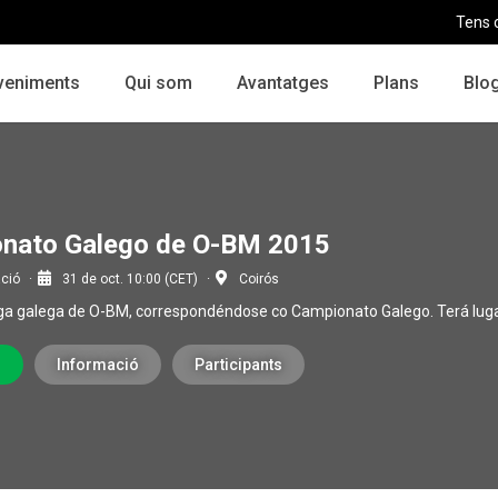
Tens 
veniments
Qui som
Avantatges
Plans
Blo
nato Galego de O-BM 2015
ació
31 de oct. 10:00 (CET)
Coirós
iga galega de O-BM, correspondéndose co Campionato Galego. Terá luga
r
Informació
Participants