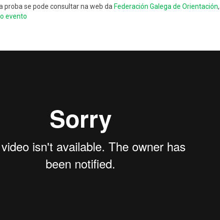
a proba se pode consultar na web da
Federación Galega de Orientación
o evento