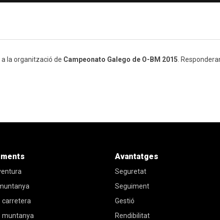
 a la organització de
Campeonato Galego de O-BM 2015
. Respondera
iments
Avantatges
ventura
Seguretat
 muntanya
Seguiment
 carretera
Gestió
e muntanya
Rendibilitat