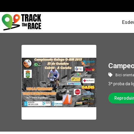
Esde
Campeo
Bici orient
3ª proba da l
Reprodui