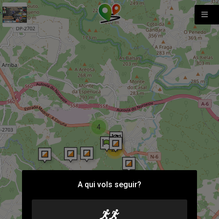
4
24
A qui vols seguir?