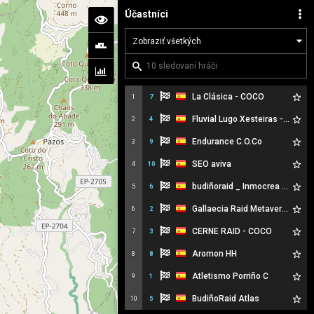
Účastníci
La Clásica - COCO
1
7
Fluvial Lugo Xesteiras - Os Barbas
2
4
Endurance C.O.Co
3
9
SEO aviva
4
10
budiñoraid _ Inmocrea Hogar
5
6
Gallaecia Raid Metaverso
6
2
CERNE RAID - COCO
7
3
Aromon HH
8
8
Atletismo Porriño C
9
1
BudiñoRaid Atlas
10
5