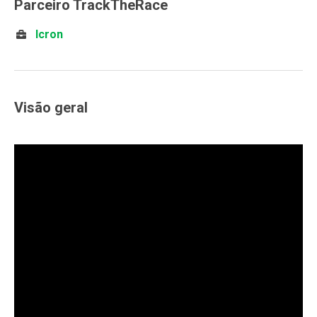
Parceiro TrackTheRace
Icron
Visão geral