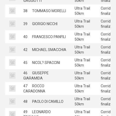
GAGGIOTTI
50km
finalizad
Ultra Trail
Corrida
38
TOMMASO MORELLI
50km
finalizad
Ultra Trail
Corrida
39
GIORGIO NICCHI
50km
finalizad
Ultra Trail
Corrida
40
FRANCESCO PANFILI
50km
finalizad
Ultra Trail
Corrida
42
MICHAEL SMACCHIA
50km
finalizad
Ultra Trail
Corrida
45
NICOL? SPACCINI
50km
finalizad
46
GIUSEPPE
Ultra Trail
Corrida
GIARAMIDA
50km
finalizad
47
ROCCO
Ultra Trail
Corrida
CARADONNA
50km
finalizad
Ultra Trail
Corrida
48
PAOLO DI CAMILLO
50km
finalizad
49
LEONARDO
Ultra Trail
Corrida