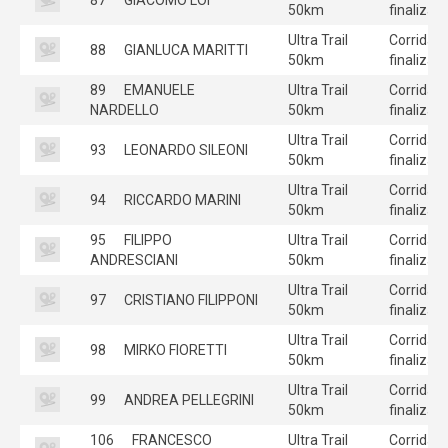
50km
finalizad
Ultra Trail
Corrida
88
GIANLUCA MARITTI
50km
finalizad
89
EMANUELE
Ultra Trail
Corrida
NARDELLO
50km
finalizad
Ultra Trail
Corrida
93
LEONARDO SILEONI
50km
finalizad
Ultra Trail
Corrida
94
RICCARDO MARINI
50km
finalizad
95
FILIPPO
Ultra Trail
Corrida
ANDRESCIANI
50km
finalizad
Ultra Trail
Corrida
97
CRISTIANO FILIPPONI
50km
finalizad
Ultra Trail
Corrida
98
MIRKO FIORETTI
50km
finalizad
Ultra Trail
Corrida
99
ANDREA PELLEGRINI
50km
finalizad
106
FRANCESCO
Ultra Trail
Corrida