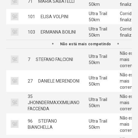
71
MARIA SABATELLI
50km
finalizad
Ultra Trail
Corrida
101
ELISA VOLPINI
50km
finalizad
Ultra Trail
Corrida
103
ERMANNA BOILINI
50km
finalizad
Não está mais competindo
Não está
Ultra Trail
7
STEFANO FALCIONI
mais
50km
correndo
Não está
Ultra Trail
27
DANIELE MERENDONI
mais
50km
correndo
35
Não está
Ultra Trail
JHONNDERMAXXIMILIANO
mais
50km
FACCENDA
correndo
Não está
96
STEFANO
Ultra Trail
mais
BIANCHELLA
50km
correndo