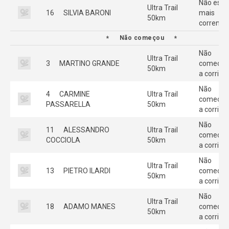
Não está
Ultra Trail
16
SILVIA BARONI
mais
50km
correndo
Não começou
Não
Ultra Trail
3
MARTINO GRANDE
começou
50km
a corrida
Não
4
CARMINE
Ultra Trail
começou
PASSARELLA
50km
a corrida
Não
11
ALESSANDRO
Ultra Trail
começou
COCCIOLA
50km
a corrida
Não
Ultra Trail
13
PIETRO ILARDI
começou
50km
a corrida
Não
Ultra Trail
18
ADAMO MANES
começou
50km
a corrida