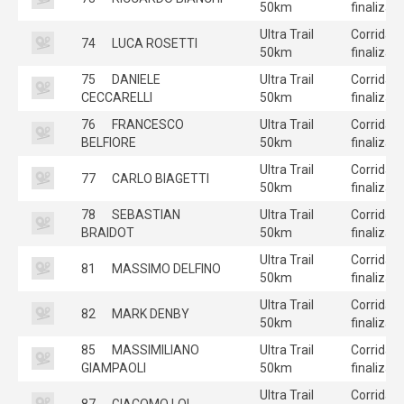
50km
finalizad
Ultra Trail
Corrida
74
LUCA ROSETTI
50km
finalizad
75
DANIELE
Ultra Trail
Corrida
CECCARELLI
50km
finalizad
76
FRANCESCO
Ultra Trail
Corrida
BELFIORE
50km
finalizad
Ultra Trail
Corrida
77
CARLO BIAGETTI
50km
finalizad
78
SEBASTIAN
Ultra Trail
Corrida
BRAIDOT
50km
finalizad
Ultra Trail
Corrida
81
MASSIMO DELFINO
50km
finalizad
Ultra Trail
Corrida
82
MARK DENBY
50km
finalizad
85
MASSIMILIANO
Ultra Trail
Corrida
GIAMPAOLI
50km
finalizad
Ultra Trail
Corrida
87
GIACOMO LOI