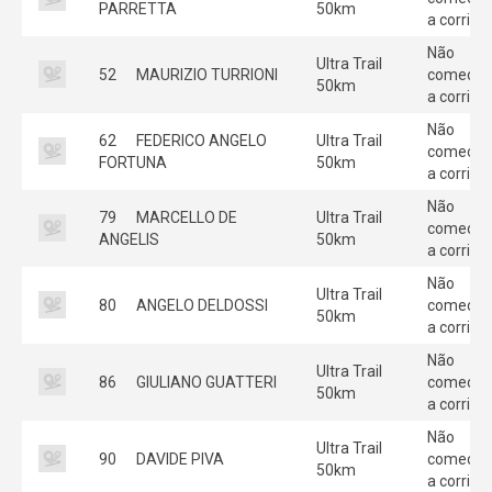
PARRETTA
50km
a corrida
Não
Ultra Trail
52
MAURIZIO TURRIONI
começou
50km
a corrida
Não
62
FEDERICO ANGELO
Ultra Trail
começou
FORTUNA
50km
a corrida
Não
79
MARCELLO DE
Ultra Trail
começou
ANGELIS
50km
a corrida
Não
Ultra Trail
80
ANGELO DELDOSSI
começou
50km
a corrida
Não
Ultra Trail
86
GIULIANO GUATTERI
começou
50km
a corrida
Não
Ultra Trail
90
DAVIDE PIVA
começou
50km
a corrida