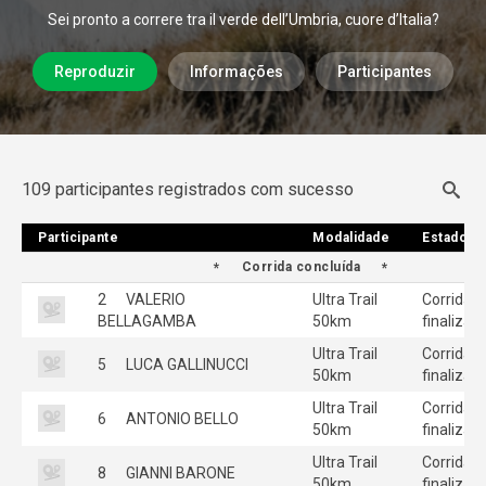
Sei pronto a correre tra il verde dell’Umbria, cuore d’Italia?
Reproduzir
Informações
Participantes
109 participantes registrados com sucesso
Participante
Participante
Modalidade
Modalidade
Estado
Estado
Corrida concluída
2
VALERIO
Ultra Trail
Corrida
BELLAGAMBA
50km
finalizad
Ultra Trail
Corrida
5
LUCA GALLINUCCI
50km
finalizad
Ultra Trail
Corrida
6
ANTONIO BELLO
50km
finalizad
Ultra Trail
Corrida
8
GIANNI BARONE
50km
finalizad