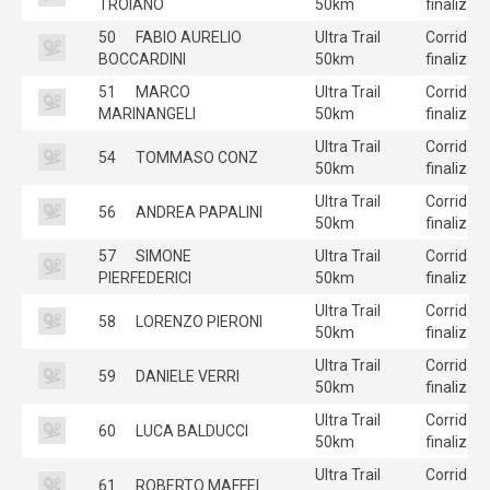
TROIANO
50km
finalizad
50
FABIO AURELIO
Ultra Trail
Corrida
BOCCARDINI
50km
finalizad
51
MARCO
Ultra Trail
Corrida
MARINANGELI
50km
finalizad
Ultra Trail
Corrida
54
TOMMASO CONZ
50km
finalizad
Ultra Trail
Corrida
56
ANDREA PAPALINI
50km
finalizad
57
SIMONE
Ultra Trail
Corrida
PIERFEDERICI
50km
finalizad
Ultra Trail
Corrida
58
LORENZO PIERONI
50km
finalizad
Ultra Trail
Corrida
59
DANIELE VERRI
50km
finalizad
Ultra Trail
Corrida
60
LUCA BALDUCCI
50km
finalizad
Ultra Trail
Corrida
61
ROBERTO MAFFEI