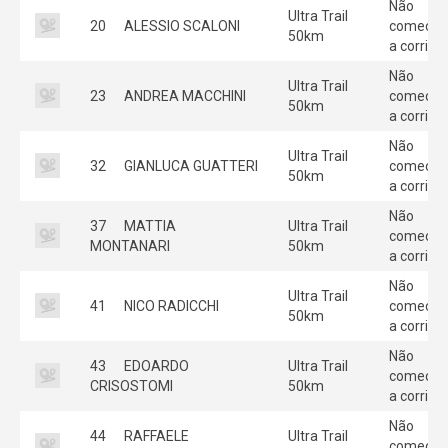
Não
Ultra Trail
20
ALESSIO SCALONI
começou
50km
a corrida
Não
Ultra Trail
23
ANDREA MACCHINI
começou
50km
a corrida
Não
Ultra Trail
32
GIANLUCA GUATTERI
começou
50km
a corrida
Não
37
MATTIA
Ultra Trail
começou
MONTANARI
50km
a corrida
Não
Ultra Trail
41
NICO RADICCHI
começou
50km
a corrida
Não
43
EDOARDO
Ultra Trail
começou
CRISOSTOMI
50km
a corrida
Não
44
RAFFAELE
Ultra Trail
começou