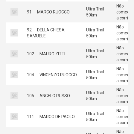
Não
Ultra Trail
91
MARCO RUOCCO
começou
50km
a corrida
Não
92
DELLA CHIESA
Ultra Trail
começou
SAMUELE
50km
a corrida
Não
Ultra Trail
102
MAURO ZITTI
começou
50km
a corrida
Não
Ultra Trail
104
VINCENZO RUOCCO
começou
50km
a corrida
Não
Ultra Trail
105
ANGELO RUSSO
começou
50km
a corrida
Não
Ultra Trail
111
MARCO DE PAOLO
começou
50km
a corrida
Não