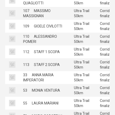
QUAGLIOTTI
50km
finalizad
107
MASSIMO
Ultra Trail
Corrida
MASSIGNAN
50km
finalizad
Ultra Trail
Corrida
109
GIOELE CIVILOTTI
50km
finalizad
110
ALESSANDRO
Ultra Trail
Corrida
POMERI
50km
finalizad
Ultra Trail
Corrida
112
STAFF 1 SCOPA
50km
finalizad
Ultra Trail
Corrida
113
STAFF 2 SCOPA
50km
finalizad
33
ANNA MARIA
Ultra Trail
Corrida
IMPERATORI
50km
finalizad
Ultra Trail
Corrida
53
MONIA VENTURA
50km
finalizad
Ultra Trail
Corrida
55
LAURA MARIANI
50km
finalizad
Ultra Trail
Corrida