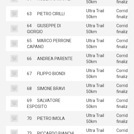
50km
finalizad
Ultra Trail
Corrida
63
PIETRO CIRILLI
50km
finalizad
64
GIUSEPPE DI
Ultra Trail
Corrida
GIORGIO
50km
finalizad
65
MARCO PERRONE
Ultra Trail
Corrida
CAPANO
50km
finalizad
Ultra Trail
Corrida
66
ANDREA PARENTE
50km
finalizad
Ultra Trail
Corrida
67
FILIPPO BIONDI
50km
finalizad
Ultra Trail
Corrida
68
SIMONE BRAVI
50km
finalizad
69
SALVATORE
Ultra Trail
Corrida
ESPOSITO
50km
finalizad
Ultra Trail
Corrida
70
PIETRO IMOLA
50km
finalizad
Ultra Trail
Corrida
73
RICCARDO BIANCHI