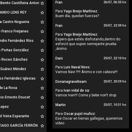
Fran
26/07, 06:55 hs
Benito Castiñeira Anton
Para
Yago Breijo Martínez:
ANDO LENS REY
Buen día, quedan fuerzas?
a Castro Nogueira
Fran
25/07, 22:59 hs
 Franco Freijanes
Para
Yago Breijo Martínez:
Espero que estés disfrutando,dentro do
ndro Fernández Ríos
esforzó que supon semejante prueba
,ánimo
o Portas González
Dani
25/07, 22:10 hs
o Roces Sánchez
Para
Luis Naval Novo:
 Suárez Méndez
Vamos Navi !!!!! Ánimo e con cabeza!!!
os Fernández Iglesias
Donanagravelteam
25/07, 20:39 hs
de La Rosa
Para
Ivan vidal de sa:
Vamos Ivan!!! Come y bebe non't stop
cio Ernesto Doucet
Martin
25/07, 10:31 hs
Lopez
Para
Oscar pujol muñoz:
l Veira Esperante
Ese Oscar en tierras gallegas, queremos
vídeo
IAGO GARCÍA FERRÓN