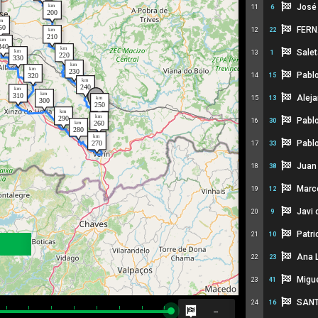
José 
11
6
FERN
12
22
Salet
13
1
Pablo
14
15
Aleja
15
13
Pabl
16
30
Pabl
17
33
Juan
18
38
Marc
19
12
Javi 
20
9
Patri
21
10
Ana 
22
23
Migue
23
41
SANT
24
16
--