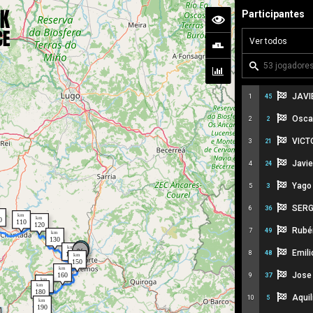
Participantes
JAVI
1
45
Osca
2
2
VICT
3
21
Javie
4
24
Yago 
5
3
SERG
6
36
Rubé
7
49
Emili
8
48
Jose 
9
37
Aquil
10
5