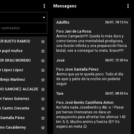
Mensagens
Adolfito
26/07, 18:12 hs
Para
Javi de La Rosa:
Ánimo Campeón!!!!! Queda lo más duro y
como tienes una mentalidad prodigiosa,
ER BUSTO RAMOS
una ilusión infinita y una preparación física
brutal, vas a conseguir tu meta. Bravo!!!!!
r pujol muñoz
OR GRAU MORENO
José
26/07, 13:20 hs
Para
Jose Santalla Pérez:
r López López
Ánimo que ya te queda poco. Todo el día
de ayer y parte de la noche sin poderte
Breijo Martínez
seguir.
IO SANCHEZ ALCALDE
Tere
26/07, 08:55 hs
n Yanes Gutierrez
Para
José Benito Castiñeira Anton:
No falta nada JoseBenito y Aki ☺️ ! Pasar
o Castro Crecente
por tierras Orensanas os dara un
empujoncito para afrontar los ultimos 140
Santalla Pérez
km 💪💪 Mucho animo y fuerza 😍!! Os
espero en meta 😉
ino Casalderrey