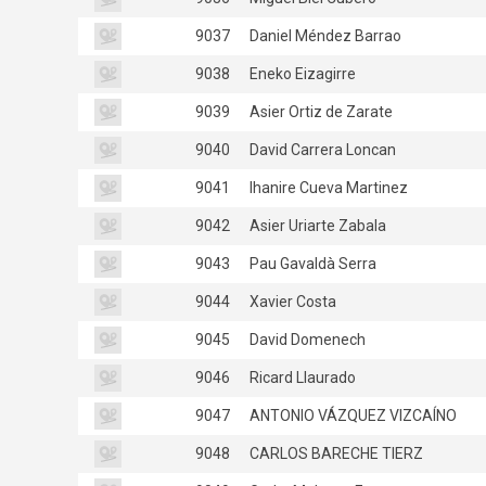
9037
Daniel Méndez Barrao
9038
Eneko Eizagirre
9039
Asier Ortiz de Zarate
9040
David Carrera Loncan
9041
Ihanire Cueva Martinez
9042
Asier Uriarte Zabala
9043
Pau Gavaldà Serra
9044
Xavier Costa
9045
David Domenech
9046
Ricard Llaurado
9047
ANTONIO VÁZQUEZ VIZCAÍNO
9048
CARLOS BARECHE TIERZ