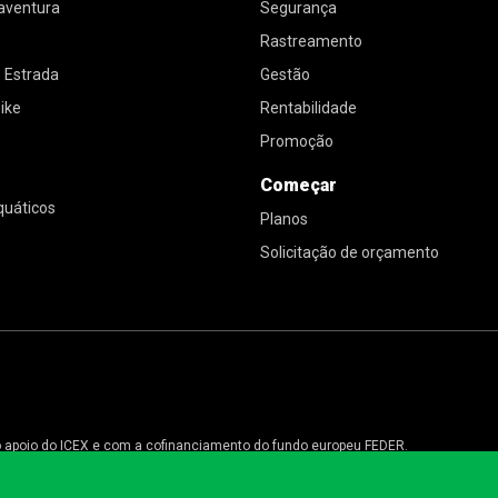
 aventura
Segurança
Rastreamento
e Estrada
Gestão
ike
Rentabilidade
Promoção
Começar
quáticos
Planos
Solicitação de orçamento
 o apoio do ICEX e com a cofinanciamento do fundo europeu FEDER.
cional da empresa e do seu ambiente.