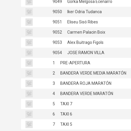
9049
Gorka Melgosa Ecenarro
9050
Iker Odria Tudanca
9051
Eliseu Sisó Ribes
9052
Carmen Palacin Boix
9053
Alex Buitrago Figols
9054
JOSE RAMON VILLA
1
PRE-APERTURA
2
BANDERA VERDE MEDIA MARATÓN
3
BANDERA ROJA MARATÓN
4
BANDERA VERDE MARATÓN
5
TAXI 7
6
TAXI 6
7
TAXI 5