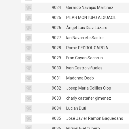
9024
Gerardo Navajas Martinez
9025
PILAR MONTUFO ALGUACIL
9026
Ángel Luis Díaz Lázaro
9027
Ian Navarrete Sastre
9028
Ramir PEDROL GARCIA
9029
Fran Gayan Secorun
9030
Ivan Castro viñuales
9031
Madonna Deeb
9032
Josep Maria Colilles Clop
9033
charly castañer gimenez
9034
Lucian Duti
9035
José Javier Ramón Baquedano
9036
Miguel Biel Cubero