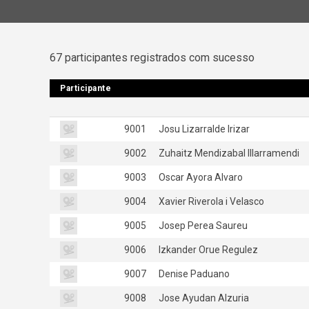
67 participantes registrados com sucesso
Participante
Participante
9001
Josu Lizarralde Irizar
9002
Zuhaitz Mendizabal Illarramendi
9003
Oscar Ayora Alvaro
9004
Xavier Riverola i Velasco
9005
Josep Perea Saureu
9006
Izkander Orue Regulez
9007
Denise Paduano
9008
Jose Ayudan Alzuria