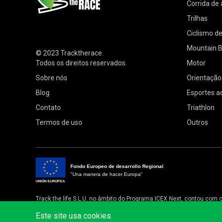
Corrida de
Trilhas
Ciclismo d
Mountain B
© 2023
Tracktherace
.
Todos os direitos reservados.
Motor
Sobre nós
Orientação
Blog
Esportes a
Contato
Triathlon
Termos de uso
Outros
Fondo Europeo de desarrollo Regional
"Una manera de hacer Europa"
UNIÓN EUROPEA
Track the life S.L.U. no âmbito do Programa ICEX Next, contou com
O objetivo deste apoio é contribuir para o desenvolvimento interna
Este site usa cookies.