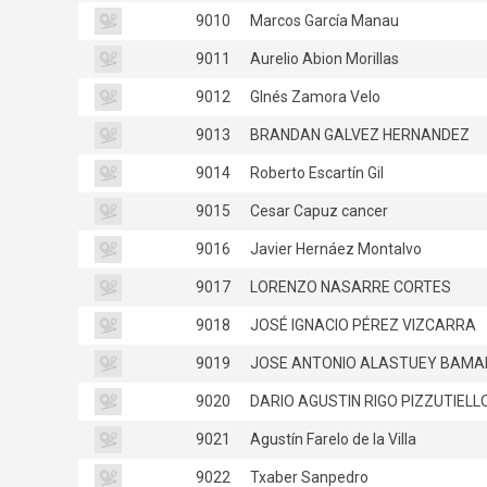
9010
Marcos García Manau
9011
Aurelio Abion Morillas
9012
GInés Zamora Velo
9013
BRANDAN GALVEZ HERNANDEZ
9014
Roberto Escartín Gil
9015
Cesar Capuz cancer
9016
Javier Hernáez Montalvo
9017
LORENZO NASARRE CORTES
9018
JOSÉ IGNACIO PÉREZ VIZCARRA
9019
JOSE ANTONIO ALASTUEY BAMA
9020
DARIO AGUSTIN RIGO PIZZUTIELL
9021
Agustín Farelo de la Villa
9022
Txaber Sanpedro