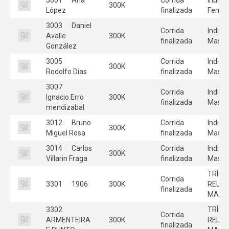
300K
López
finalizada
Femen
3003
Daniel
Corrida
Individ
Avalle
300K
finalizada
Mascu
González
3005
Corrida
Individ
300K
Rodolfo Dias
finalizada
Mascu
3007
Corrida
Individ
Ignacio Erro
300K
finalizada
Mascu
mendizabal
3012
Bruno
Corrida
Individ
300K
Miguel Rosa
finalizada
Mascu
3014
Carlos
Corrida
Individ
300K
Villarin Fraga
finalizada
Mascu
TRÍO
Corrida
3301
1906
300K
RELE
finalizada
MASC
3302
TRÍO
Corrida
ARMENTEIRA
300K
RELE
finalizada