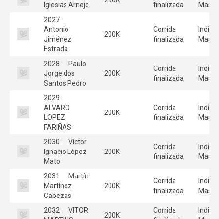
Iglesias Arnejo
finalizada
Mascu
2027
Antonio
Corrida
Individ
200K
Jiménez
finalizada
Mascu
Estrada
2028
Paulo
Corrida
Individ
Jorge dos
200K
finalizada
Mascu
Santos Pedro
2029
ALVARO
Corrida
Individ
200K
LOPEZ
finalizada
Mascu
FARIÑAS
2030
Víctor
Corrida
Individ
Ignacio López
200K
finalizada
Mascu
Mato
2031
Martín
Corrida
Individ
Martínez
200K
finalizada
Mascu
Cabezas
2032
VITOR
Corrida
Individ
200K