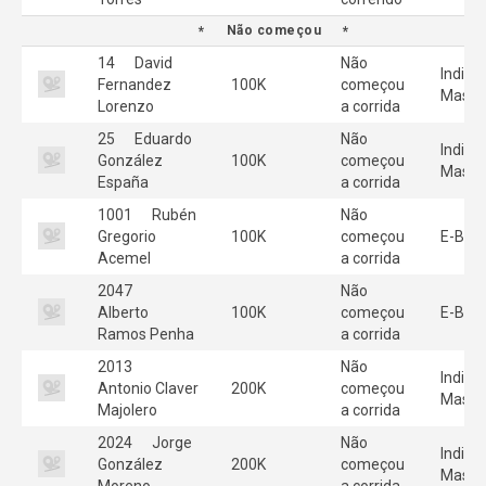
Não começou
14
David
Não
Individ
Fernandez
100K
começou
Mascu
Lorenzo
a corrida
25
Eduardo
Não
Individ
González
100K
começou
Mascu
España
a corrida
1001
Rubén
Não
Gregorio
100K
começou
E-Bike
Acemel
a corrida
2047
Não
Alberto
100K
começou
E-Bike
Ramos Penha
a corrida
2013
Não
Individ
Antonio Claver
200K
começou
Mascu
Majolero
a corrida
2024
Jorge
Não
Individ
González
200K
começou
Mascu
Moreno
a corrida