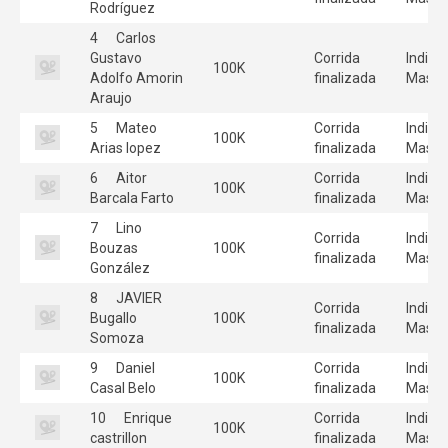
Rodríguez
4
Carlos
Gustavo
Corrida
Individ
100K
Adolfo Amorin
finalizada
Mascu
Araujo
5
Mateo
Corrida
Individ
100K
Arias lopez
finalizada
Mascu
6
Aitor
Corrida
Individ
100K
Barcala Farto
finalizada
Mascu
7
Lino
Corrida
Individ
Bouzas
100K
finalizada
Mascu
González
8
JAVIER
Corrida
Individ
Bugallo
100K
finalizada
Mascu
Somoza
9
Daniel
Corrida
Individ
100K
Casal Belo
finalizada
Mascu
10
Enrique
Corrida
Individ
100K
castrillon
finalizada
Mascu