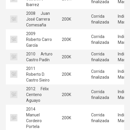
finalizada
Mascu
Ibarrez
2008
Juan
Corrida
Individ
José Carrera
200K
finalizada
Mascu
Comesaña
2009
Corrida
Individ
Roberto Carro
200K
finalizada
Mascu
García
2010
Arturo
Corrida
Individ
200K
Castro Padín
finalizada
Mascu
2011
Corrida
Individ
Roberto D.
200K
finalizada
Mascu
Castro Sieiro
2012
Félix
Corrida
Individ
Centeno
200K
finalizada
Mascu
Aguayo
2014
Manuel
Corrida
Individ
200K
Cordeiro
finalizada
Mascu
Portela