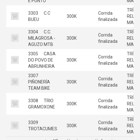
E PUNTO
MASC
TRÍO
3303
C.C
Corrida
300K
RELE
BUEU
finalizada
MASC
3304
C.C.
TRÍO
Corrida
MILAGROSA -
300K
RELE
finalizada
AGUZO MTB
MASC
3305
CASA
TRÍO
Corrida
DO POVO DE
300K
RELE
finalizada
ABRUNHEIRA
MASC
3307
TRÍO
Corrida
PIÑONERÍA
300K
RELE
finalizada
TEAM BIKE
MASC
TRÍO
3308
TRIO
Corrida
300K
RELE
GRAMOXONE
finalizada
MASC
TRÍO
3309
Corrida
300K
RELE
TROTACUMES
finalizada
MASC