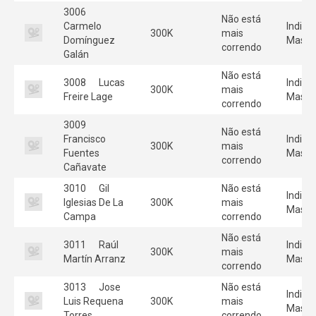
3006
Não está
Carmelo
Individ
300K
mais
Domínguez
Mascu
correndo
Galán
Não está
3008
Lucas
Individ
300K
mais
Freire Lage
Mascu
correndo
3009
Não está
Francisco
Individ
300K
mais
Fuentes
Mascu
correndo
Cañavate
3010
Gil
Não está
Individ
Iglesias De La
300K
mais
Mascu
Campa
correndo
Não está
3011
Raúl
Individ
300K
mais
Martín Arranz
Mascu
correndo
3013
Jose
Não está
Individ
Luis Requena
300K
mais
Mascu
Torres
correndo