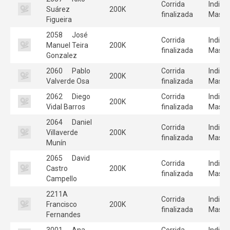
Corrida
Individ
Suárez
200K
finalizada
Mascu
Figueira
2058
José
Corrida
Individ
Manuel Teira
200K
finalizada
Mascu
Gonzalez
2060
Pablo
Corrida
Individ
200K
Valverde Osa
finalizada
Mascu
2062
Diego
Corrida
Individ
200K
Vidal Barros
finalizada
Mascu
2064
Daniel
Corrida
Individ
Villaverde
200K
finalizada
Mascu
Munín
2065
David
Corrida
Individ
Castro
200K
finalizada
Mascu
Campello
2211A
Corrida
Individ
Francisco
200K
finalizada
Mascu
Fernandes
3001
Ana
Corrida
Individ