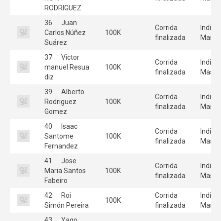
RODRIGUEZ
36
Juan
Corrida
Individ
Carlos Núñez
100K
finalizada
Mascu
Suárez
37
Victor
Corrida
Individ
manuel Resua
100K
finalizada
Mascu
diz
39
Alberto
Corrida
Individ
Rodriguez
100K
finalizada
Mascu
Gomez
40
Isaac
Corrida
Individ
Santome
100K
finalizada
Mascu
Fernandez
41
Jose
Corrida
Individ
Maria Santos
100K
finalizada
Mascu
Fabeiro
42
Roi
Corrida
Individ
100K
Simón Pereira
finalizada
Mascu
43
Yago