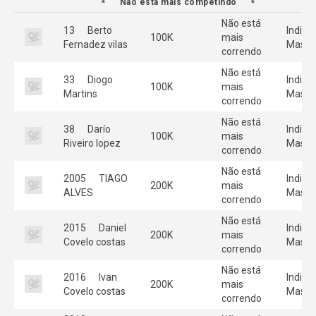
Não está mais competindo
Não está
13
Berto
Individ
100K
mais
Fernadez vilas
Mascu
correndo
Não está
33
Diogo
Individ
100K
mais
Martins
Mascu
correndo
Não está
38
Darío
Individ
100K
mais
Riveiro lopez
Mascu
correndo
Não está
2005
TIAGO
Individ
200K
mais
ALVES
Mascu
correndo
Não está
2015
Daniel
Individ
200K
mais
Covelo costas
Mascu
correndo
Não está
2016
Ivan
Individ
200K
mais
Covelo costas
Mascu
correndo