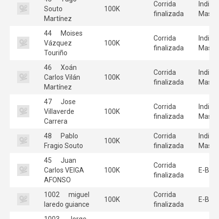
Corrida
Individ
Souto
100K
finalizada
Mascu
Martínez
44
Moises
Corrida
Individ
Vázquez
100K
finalizada
Mascu
Touriño
46
Xoán
Corrida
Individ
Carlos Vilán
100K
finalizada
Mascu
Martínez
47
Jose
Corrida
Individ
Villaverde
100K
finalizada
Mascu
Carrera
48
Pablo
Corrida
Individ
100K
Fragio Souto
finalizada
Mascu
45
Juan
Corrida
Carlos VEIGA
100K
E-Bike
finalizada
AFONSO
1002
miguel
Corrida
100K
E-Bike
laredo guiance
finalizada
1003
Jorge