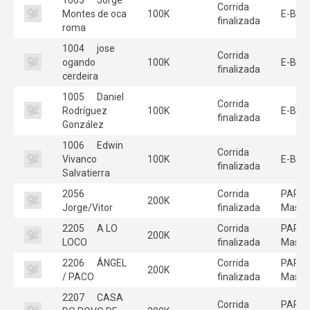
Corrida
Montes de oca
100K
E-Bike
finalizada
roma
1004
jose
Corrida
ogando
100K
E-Bike
finalizada
cerdeira
1005
Daniel
Corrida
Rodríguez
100K
E-Bike
finalizada
González
1006
Edwin
Corrida
Vivanco
100K
E-Bike
finalizada
Salvatierra
2056
Corrida
PARE
200K
Jorge/Vitor
finalizada
Mascu
2205
A LO
Corrida
PARE
200K
LOCO
finalizada
Mascu
2206
ÁNGEL
Corrida
PARE
200K
/ PACO
finalizada
Mascu
2207
CASA
Corrida
PARE