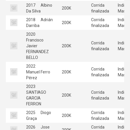
2017
Albino
Corrida
Individ
200K
Da Silva
finalizada
Mascu
2018
Adrián
Corrida
Individ
200K
Darriba
finalizada
Mascu
2020
Francisco
Corrida
Individ
Javier
200K
finalizada
Mascu
FERNANDEZ
BELLO
2022
Corrida
Individ
Manuel Ferro
200K
finalizada
Mascu
Pérez
2023
SANTIAGO
Corrida
Individ
200K
GARCIA
finalizada
Mascu
FERRON
2025
Diogo
Corrida
Individ
200K
Graça
finalizada
Mascu
2026
Jose
Corrida
Individ
200K