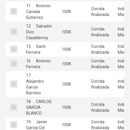
11
Antonio
Corrida
Individ
Cavada
100K
finalizada
Mascu
Gutierrez
12
Salvador
Corrida
Individ
Dios
100K
finalizada
Mascu
Casalderrey
15
Santi
Corrida
Individ
100K
Ferreira
finalizada
Mascu
16
Antonio
Corrida
Individ
100K
Ferreira
finalizada
Mascu
17
Alejandro
Corrida
Individ
100K
Garcia
finalizada
Mascu
Barreiro
18
CARLOS
Corrida
Individ
GARCIA
100K
finalizada
Mascu
BLANCO
19
Javier
Corrida
Individ
100K
García Cid
finalizada
Mascu