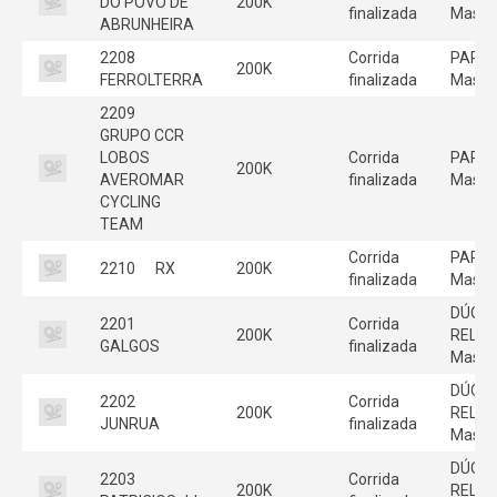
DO POVO DE
200K
finalizada
Mascu
ABRUNHEIRA
2208
Corrida
PARE
200K
FERROLTERRA
finalizada
Mascu
2209
GRUPO CCR
LOBOS
Corrida
PARE
200K
AVEROMAR
finalizada
Mascu
CYCLING
TEAM
Corrida
PARE
2210
RX
200K
finalizada
Mascu
DÚO
2201
Corrida
200K
RELE
GALGOS
finalizada
Mascu
DÚO
2202
Corrida
200K
RELE
JUNRUA
finalizada
Mascu
DÚO
2203
Corrida
200K
RELE