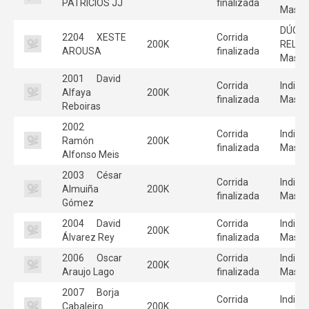
PATRICIOS JJ
finalizada
Mascu
DÚO
2204
XESTE
Corrida
200K
RELE
AROUSA
finalizada
Mascu
2001
David
Corrida
Individ
Alfaya
200K
finalizada
Mascu
Reboiras
2002
Corrida
Individ
Ramón
200K
finalizada
Mascu
Alfonso Meis
2003
César
Corrida
Individ
Almuiña
200K
finalizada
Mascu
Gómez
2004
David
Corrida
Individ
200K
Álvarez Rey
finalizada
Mascu
2006
Oscar
Corrida
Individ
200K
Araujo Lago
finalizada
Mascu
2007
Borja
Corrida
Individ
Cabaleiro
200K