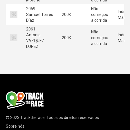
2059
Não
Individ
Samuel Torres
200K
começou
Mascu
Díaz
a corrida
2061
Não
Antonio
Individ
200K
começou
VAZQUEZ
Mascu
a corrida
LOPEZ
© 2023
Tracktherace
.
Todos os direitos reservados.
Sobre nós