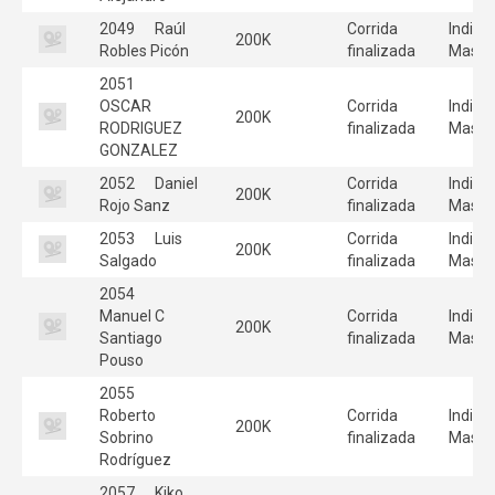
2049
Raúl
Corrida
Individ
200K
Robles Picón
finalizada
Mascu
2051
OSCAR
Corrida
Individ
200K
RODRIGUEZ
finalizada
Mascu
GONZALEZ
2052
Daniel
Corrida
Individ
200K
Rojo Sanz
finalizada
Mascu
2053
Luis
Corrida
Individ
200K
Salgado
finalizada
Mascu
2054
Manuel C
Corrida
Individ
200K
Santiago
finalizada
Mascu
Pouso
2055
Roberto
Corrida
Individ
200K
Sobrino
finalizada
Mascu
Rodríguez
2057
Kiko