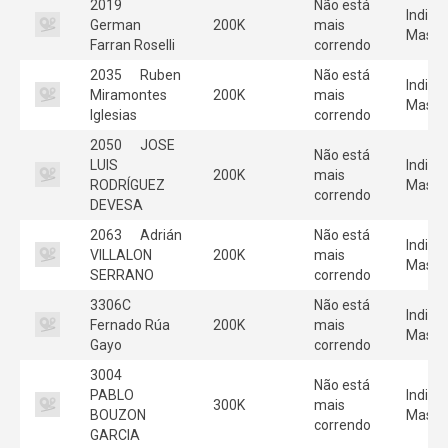
2019
Não está
Individ
German
200K
mais
Mascu
Farran Roselli
correndo
2035
Ruben
Não está
Individ
Miramontes
200K
mais
Mascu
Iglesias
correndo
2050
JOSE
Não está
LUIS
Individ
200K
mais
RODRÍGUEZ
Mascu
correndo
DEVESA
2063
Adrián
Não está
Individ
VILLALON
200K
mais
Mascu
SERRANO
correndo
3306C
Não está
Individ
Fernado Rúa
200K
mais
Mascu
Gayo
correndo
3004
Não está
PABLO
Individ
300K
mais
BOUZON
Mascu
correndo
GARCIA