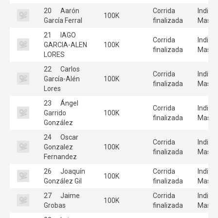
20
Aarón
Corrida
Individ
100K
García Ferral
finalizada
Mascu
21
IAGO
Corrida
Individ
GARCIA-ALEN
100K
finalizada
Mascu
LORES
22
Carlos
Corrida
Individ
García-Alén
100K
finalizada
Mascu
Lores
23
Ángel
Corrida
Individ
Garrido
100K
finalizada
Mascu
González
24
Oscar
Corrida
Individ
Gonzalez
100K
finalizada
Mascu
Fernandez
26
Joaquín
Corrida
Individ
100K
González Gil
finalizada
Mascu
27
Jaime
Corrida
Individ
100K
Grobas
finalizada
Mascu