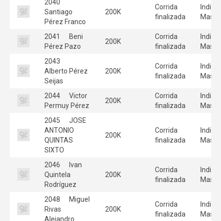
2040
Corrida
Individ
Santiago
200K
finalizada
Mascu
Pérez Franco
2041
Beni
Corrida
Individ
200K
Pérez Pazo
finalizada
Mascu
2043
Corrida
Individ
Alberto Pérez
200K
finalizada
Mascu
Seijas
2044
Victor
Corrida
Individ
200K
Permuy Pérez
finalizada
Mascu
2045
JOSE
ANTONIO
Corrida
Individ
200K
QUINTAS
finalizada
Mascu
SIXTO
2046
Ivan
Corrida
Individ
Quintela
200K
finalizada
Mascu
Rodríguez
2048
Miguel
Corrida
Individ
Rivas
200K
finalizada
Mascu
Alejandro