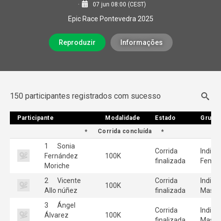
07 jun 08:00 (CEST)
Epic Race Pontevedra 2025
Reproduzir
Informações
150 participantes registrados com sucesso
Participante
Participante
Modalidade
Modalidade
Estado
Estado
Grupo
Grupo
Corrida concluída
1
Sonia
Corrida
Individ
Fernández
100K
finalizada
Femen
Moriche
2
Vicente
Corrida
Individ
100K
Allo núñez
finalizada
Mascu
3
Ángel
Corrida
Individ
Álvarez
100K
finalizada
Mascu