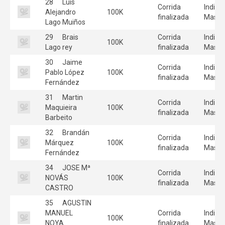
28
Luis
Corrida
Individ
Alejandro
100K
finalizada
Mascu
Lago Muiños
29
Brais
Corrida
Individ
100K
Lago rey
finalizada
Mascu
30
Jaime
Corrida
Individ
Pablo López
100K
finalizada
Mascu
Fernández
31
Martin
Corrida
Individ
Maquieira
100K
finalizada
Mascu
Barbeito
32
Brandán
Corrida
Individ
Márquez
100K
finalizada
Mascu
Fernández
34
JOSE Mª
Corrida
Individ
NOVÁS
100K
finalizada
Mascu
CASTRO
35
AGUSTIN
MANUEL
Corrida
Individ
100K
NOYA
finalizada
Mascu