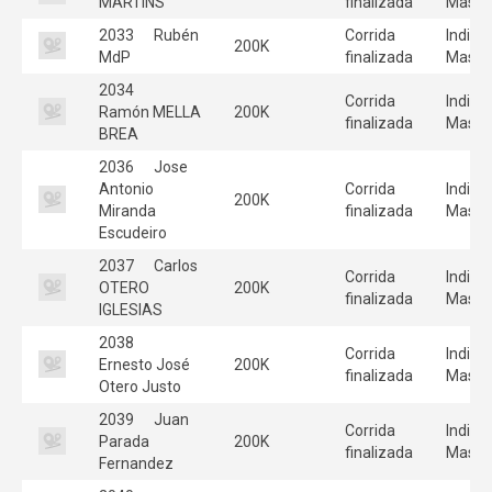
MARTINS
finalizada
Mascu
2033
Rubén
Corrida
Individ
200K
MdP
finalizada
Mascu
2034
Corrida
Individ
Ramón MELLA
200K
finalizada
Mascu
BREA
2036
Jose
Antonio
Corrida
Individ
200K
Miranda
finalizada
Mascu
Escudeiro
2037
Carlos
Corrida
Individ
OTERO
200K
finalizada
Mascu
IGLESIAS
2038
Corrida
Individ
Ernesto José
200K
finalizada
Mascu
Otero Justo
2039
Juan
Corrida
Individ
Parada
200K
finalizada
Mascu
Fernandez