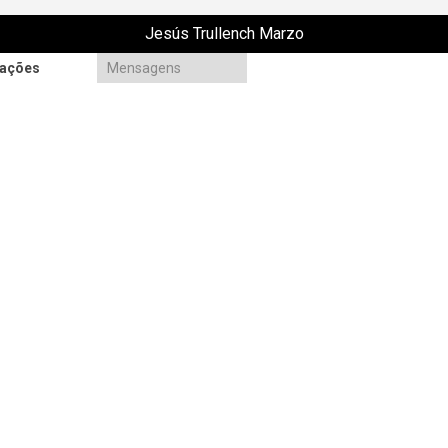
Jesús Trullench Marzo
mações
Mensagens