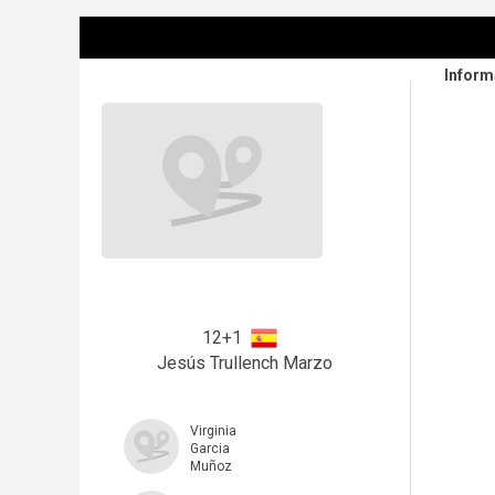
Infor
12+1
Jesús Trullench Marzo
Virginia
Garcia
Muñoz