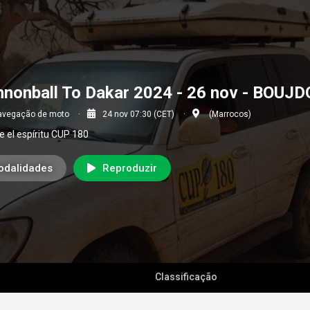
nnonball To Dakar 2024 - 26 nov - BOU
avegação de moto
24 nov 07:30 (CET)
(Marrocos)
e el espíritu CUP 180
odalidades
Reproduzir
Classificação