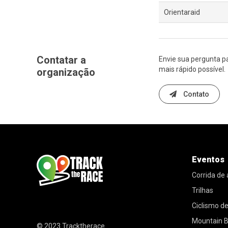
Orientaraid
Contatar a
Envie sua pergunta p
mais rápido possível.
organização
Contato
Eventos
Corrida de
Trilhas
Ciclismo d
Mountain B
© 2023
Tracktherace
.