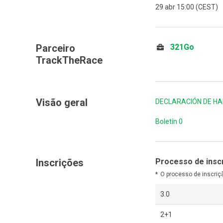
29 abr 15:00 (CEST)
Parceiro
321Go
TrackTheRace
Visão geral
DECLARACIÓN DE HA
Boletín 0
Inscrições
Processo de insc
O processo de inscriç
3.0
2+1