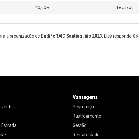
40,00 €
Fechado
ara a organização de
BudiñoRAID Santiaguiño 2023
. Eles responderão
Vantagens
 aventura
Segurança
Rastreamento
e Estrada
Gestão
ike
Rentabilidade