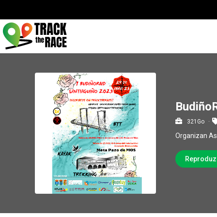
BudiñoR
321Go
Organizan As
Reproduz