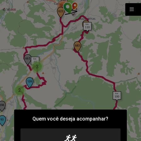
2
182
3
2
Quem você deseja acompanhar?
2