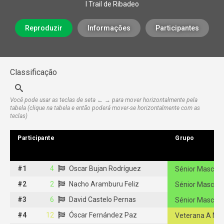
I Trail de Ribadeo
Reproduzir
Informações
Participantes
Classificação
Você pode usar as teclas de seta ← → para mover horizontalmente pela
tabela (clique na tabela e então poderá mover-se horizontalmente com as
teclas)
Participante
Participante
Grupo
Grupo
#1
#1
4
Oscar Bujan Rodríguez
4
Oscar Bujan Rodríguez
Sénior Masculi
#2
#2
2
Nacho Aramburu Feliz
2
Nacho Aramburu Feliz
Sénior Masculi
#3
#3
6
David Castelo Pernas
6
David Castelo Pernas
Sénior Masculi
#4
#4
12
12
Óscar Fernández Paz
Óscar Fernández Paz
Veterana A Mas