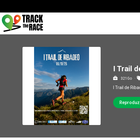
I Trail 
321Go
I Trail de Rib
Reproduz