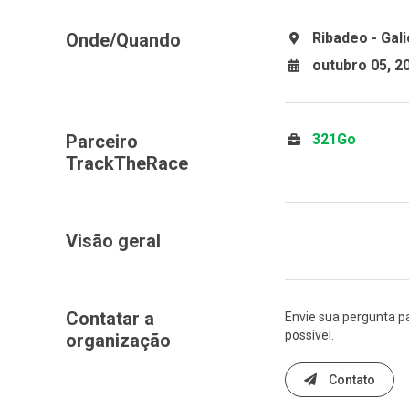
Onde/Quando
Ribadeo - Gali
outubro 05, 2
Parceiro
321Go
TrackTheRace
Visão geral
Contatar a
Envie sua pergunta p
possível.
organização
Contato